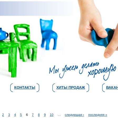
КОНТАКТЫ
ХИТЫ ПРОДАЖ
ВАКА
2
3
4
5
6
7
8
9
10
…
следующая ›
последняя »