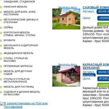
ОЖИДАНИЯ, СТАДИОНОВ
ОФИСНАЯ МЕБЕЛЬ
Увеличить фото
САДОВЫЙ ДОМИК
Артикул.
domik 
МЕБЕЛЬ ДЛЯ БАРА, КАФЕ,
РЕСТОРАНА
Цена:
180000
МЕТАЛЛИЧЕСКИЕ ШКАФЫ И
СТЕЛЛАЖИ
в корзи
Дачный домик 4х4:
СЕЙФЫ
Основа домика - б
КОРПУСНАЯ МЕБЕЛЬ
100х150- Пол -пол
(ТУМБЫ, ШКАФЫ, СТОЛЫ)
шпунтованная дос
КРОВАТИ
Каркас - брус 50х5
ШКОЛЬНАЯ И АУДИТОРНАЯ
МЕБЕЛЬ
МЕДИЦИНСКАЯ МЕБЕЛЬ
СТОЛЫ, СТУЛЬЯ ИЗ
МАССИВА
Увеличить фото
КАРКАСНЫЙ ДОМ
ПРУЖИННЫЕ МАТРАСЫ
ВЕРАНДОЙ
МЕБЕЛЬ ДЛЯ ДЕТСКИХ
Артикул.
domik 
САДОВ
veranda
Цена:
97200 
СТОЛЫ И СТУЛЬЯ НА
МЕТАЛЛОКАРКАСЕ
в корзи
МЕБЕЛЬ ДЛЯ ГОСТИНИЦ
Каркасный домик 5
верандой или по 
САДОВАЯ И ДАЧНАЯ МЕБЕЛЬ
ИЗ МАССИВА
заказчика.- Основа
брус 100х150- Пол
шпунтованная дос
Каркас - брус 50х5