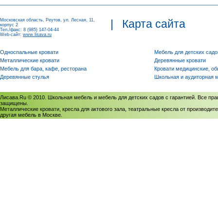
Московская область, Реутов, ул. Лесная, 11,
|
Карта сайта
корпус 2
Тел./факс: 8 (985) 147-04-44
Web-сайт:
www.lisava.ru
Односпальные кровати
Мебель для детских садо
Металлические кровати
Деревянные кровати
Мебель для бара, кафе, ресторана
Кровати медицинские, о
Деревянные стулья
Школьная и аудиторная 
Лисава.Ru © 2010. Школьная мебель и мебель для детских садов с гарантией. Все пра
защищены.
Металлические кровати, кресла для актового зала, театральные кресла от производите
другая мебель в Москве.
Политика использования cookies
/
Соглашение на обработку персональных данных
Политика обработки персональных данных
/
Политика конфиденциальности