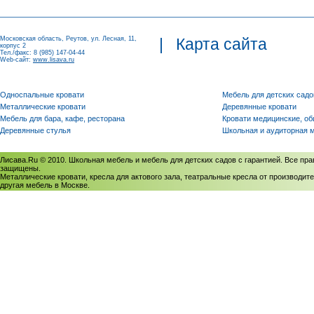
Московская область, Реутов, ул. Лесная, 11,
|
Карта сайта
корпус 2
Тел./факс: 8 (985) 147-04-44
Web-сайт:
www.lisava.ru
Односпальные кровати
Мебель для детских садо
Металлические кровати
Деревянные кровати
Мебель для бара, кафе, ресторана
Кровати медицинские, о
Деревянные стулья
Школьная и аудиторная 
Лисава.Ru © 2010. Школьная мебель и мебель для детских садов с гарантией. Все пра
защищены.
Металлические кровати, кресла для актового зала, театральные кресла от производите
другая мебель в Москве.
Политика использования cookies
/
Соглашение на обработку персональных данных
Политика обработки персональных данных
/
Политика конфиденциальности