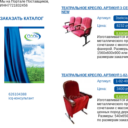
Мы на Портале Поставщиков,
ИНН7721832456
ТЕАТРАЛЬНОЕ КРЕСЛО. АРТИКУЛ 3 С
NEW
ЗАКАЗАТЬ КАТАЛОГ
Артикул:
3sekci
Цена:
8232 р
в корзи
Изготавливается и
металлического п
сочетании с мног
фанерой. Размеры
1560х600х900 или
размерам заказчи
ТЕАТРАЛЬНОЕ КРЕСЛО. АРТИКУЛ 1-02-
Артикул:
1-02-40
Цена:
3400 р
626104388
в корзи
icq-консультант
Изготавливается и
металлического п
сочетании с масси
ценных пород дер
Размеры: 540х650
по размерам заказ