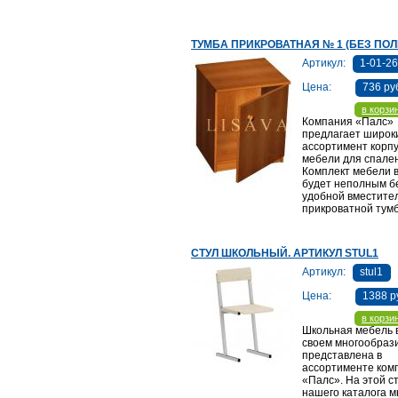
ТУМБА ПРИКРОВАТНАЯ № 1 (БЕЗ ПОЛ
Артикул:
1-01-2
Цена:
736 ру
в корзи
Компания «Палс»
предлагает широк
ассортимент корп
мебели для спален
Комплект мебели 
будет неполным б
удобной вместите
прикроватной тум
СТУЛ ШКОЛЬНЫЙ. АРТИКУЛ STUL1
Артикул:
stul1
Цена:
1388 р
в корзи
Школьная мебель 
своем многообраз
представлена в
ассортименте ком
«Палс». На этой с
нашего каталога 