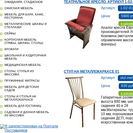
ТЕАТРАЛЬНОЕ КРЕСЛО. АРТИКУЛ 1-02
ОЖИДАНИЯ, СТАДИОНОВ
Артикул:
1-02-9
ОФИСНАЯ МЕБЕЛЬ
МЕБЕЛЬ ДЛЯ БАРА, КАФЕ,
Цена:
5900 р
РЕСТОРАНА
в корзи
МЕТАЛЛИЧЕСКИЕ ШКАФЫ И
СТЕЛЛАЖИ
Аналог кресла Евр
производителей.У
СЕЙФЫ
боковина (металл
КОРПУСНАЯ МЕБЕЛЬ
обрамление масси
(ТУМБЫ, ШКАФЫ, СТОЛЫ)
фанеры)
КРОВАТИ
ШКОЛЬНАЯ И АУДИТОРНАЯ
МЕБЕЛЬ
МЕДИЦИНСКАЯ МЕБЕЛЬ
СТОЛЫ, СТУЛЬЯ ИЗ
СТУЛ НА МЕТАЛЛОКАРКАСЕ 01
МАССИВА
Артикул:
stul.me
ПРУЖИННЫЕ МАТРАСЫ
Цена:
630 ру
МЕБЕЛЬ ДЛЯ ДЕТСКИХ
САДОВ
в корзи
СТОЛЫ И СТУЛЬЯ НА
Габаритные разме
МЕТАЛЛОКАРКАСЕ
высота 890 мм, ш
сидения 40 и 28
МЕБЕЛЬ ДЛЯ ГОСТИНИЦ
мм.Материалы: тру
САДОВАЯ И ДАЧНАЯ МЕБЕЛЬ
10 мм, порошковая
ИЗ МАССИВА
сидение ДСП, пор
искусственная кож