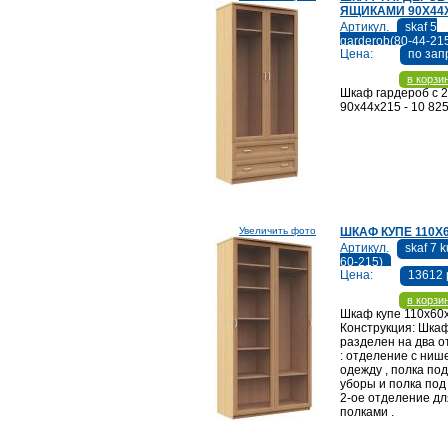
ЯЩИКАМИ 90Х44
Артикул.
skaf 5
garderob(80-44-21
Цена:
по зап
в корзи
Шкаф гардероб с 
90х44х215 - 10 825
Увеличить фото
ШКАФ КУПЕ 110Х
Артикул.
skaf 7 
60-215)
Цена:
13612 
в корзи
Шкаф купе 110х60
Конструкция: Шка
разделен на два 
: отделение с ниш
одежду , полка по
уборы и полка под 
2-ое отделение дл
полками .