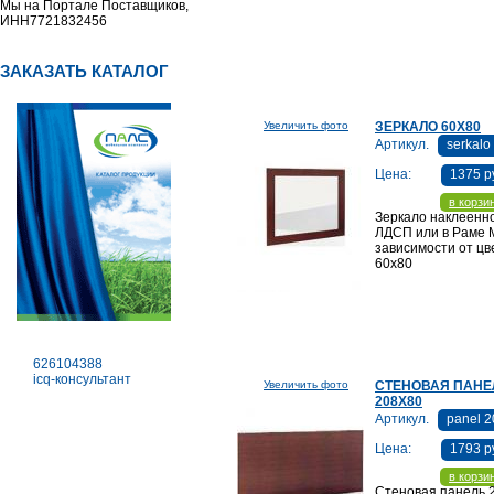
Мы на Портале Поставщиков,
ИНН7721832456
ЗАКАЗАТЬ КАТАЛОГ
Увеличить фото
ЗЕРКАЛО 60Х80
Артикул.
serkalo
Цена:
1375 р
в корзи
Зеркало наклеенн
ЛДСП или в Раме 
зависимости от цве
60х80
626104388
icq-консультант
Увеличить фото
СТЕНОВАЯ ПАНЕ
208Х80
Артикул.
panel 2
Цена:
1793 р
в корзи
Стеновая панель 