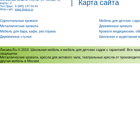
Московская область, Реутов, ул. Лесная, 11,
|
Карта сайта
корпус 2
Тел./факс: 8 (985) 147-04-44
Web-сайт:
www.lisava.ru
Односпальные кровати
Мебель для детских садо
Металлические кровати
Деревянные кровати
Мебель для бара, кафе, ресторана
Кровати медицинские, о
Деревянные стулья
Школьная и аудиторная 
Лисава.Ru © 2010. Школьная мебель и мебель для детских садов с гарантией. Все пра
защищены.
Металлические кровати, кресла для актового зала, театральные кресла от производите
другая мебель в Москве.
Политика использования cookies
/
Соглашение на обработку персональных данных
Политика обработки персональных данных
/
Политика конфиденциальности