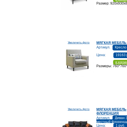
Размер: 920х930х
Увеличить фото
МЯГКАЯ МЕБЕЛЬ
Артикул.
Кресло
Цена:
19163 
в корзи
Размеры: 760*760
Увеличить фото
МЯГКАЯ МЕБЕЛЬ
ФЛОРЕНЦИЯ
Артикул.
Диван 3
местный Флоренц
Цена:
1 руб.