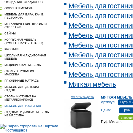
ОЖИДАНИЯ, СТАДИОНОВ
Мебель для гостини
ОФИСНАЯ МЕБЕЛЬ
Мебель для гостини
МЕБЕЛЬ ДЛЯ БАРА, КАФЕ,
РЕСТОРАНА
Мебель для гостини
МЕТАЛЛИЧЕСКИЕ ШКАФЫ И
СТЕЛЛАЖИ
Мебель для гостини
СЕЙФЫ
КОРПУСНАЯ МЕБЕЛЬ
(ТУМБЫ, ШКАФЫ, СТОЛЫ)
Мебель для гостини
КРОВАТИ
Мебель для гостини
ШКОЛЬНАЯ И АУДИТОРНАЯ
МЕБЕЛЬ
Мебель для гостини
МЕДИЦИНСКАЯ МЕБЕЛЬ
СТОЛЫ, СТУЛЬЯ ИЗ
Мебель для гостини
МАССИВА
ПРУЖИННЫЕ МАТРАСЫ
Мягкая мебель
МЕБЕЛЬ ДЛЯ ДЕТСКИХ
САДОВ
СТОЛЫ И СТУЛЬЯ НА
Увеличить фото
МЯГКАЯ МЕБЕЛЬ
МЕТАЛЛОКАРКАСЕ
Артикул.
Пуф М
МЕБЕЛЬ ДЛЯ ГОСТИНИЦ
Цена:
1 руб.
САДОВАЯ И ДАЧНАЯ МЕБЕЛЬ
ИЗ МАССИВА
в корзи
Пуф Милано