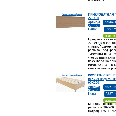
покрывала.
Увеличить фото
ПРИКРОВАТНАЯ 
270Х90
Артикул.
prikrov
270-90
Цена:
3997 р
в корзи
Прикроватная пан
270х90 для кроват
спинки. Размер па
расчитан под кров
тумбу прикроватну
учетом нависания
покрывала.На пан
можно сделать вы
выключатели и роз
Увеличить фото
КРОВАТЬ С РЕШ
96Х206 ПОД МАТ
90Х200
Артикул.
krovat-
96-206
Цена:
5337 р
в корзи
Кровать с ортопед
решеткой 96х206 
матрац 90х200. Ме