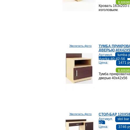
в корзи
Кровать 163х203 с
изголовьем.
Увеличить фото
ТУМБА ПРИКРОВ
ДВЕРЬЮ 40Х42Х
Артикул.
tumba p
dverka-40-42-56
Цена:
1471 р
в корзи
Тумба прикроватна
дверью 40х42х56
Увеличить фото
СТОЛ-БАР 120Х5
Артикул.
stol ba
82
Цена:
3746 р