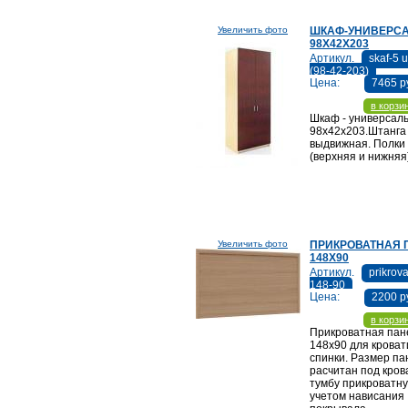
Увеличить фото
ШКАФ-УНИВЕРС
98Х42Х203
Артикул.
skaf-5 
(98-42-203)
Цена:
7465 р
в корзи
Шкаф - универсал
98х42х203.Штанга
выдвижная. Полки
(верхняя и нижняя
Увеличить фото
ПРИКРОВАТНАЯ 
148Х90
Артикул.
prikrov
148-90
Цена:
2200 р
в корзи
Прикроватная пан
148х90 для кроват
спинки. Размер па
расчитан под кров
тумбу прикроватну
учетом нависания