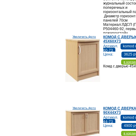
журнальный состо
поперечных и
горизонтальный п
.Диаметр горизон
панелей 70см
Материал:ЛДСП (
Р504460-92, первы
пожароустойч
Увеличить фото
КОМОД С ДВЕРЬ
45Х60Х73
Артикул.
komod 
60-73
Цена:
3625 р
в корзи
Комд с дверью 45
Увеличить фото
КОМОД С ДВЕРК
90Х44Х73
Артикул.
komod d
44-73
Цена:
4900 р
в корзи