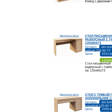
Комод с дверками
Увеличить фото
СТОЛ ПИСЬМЕН
РАДИУСНЫЙ С Т
135Х60Х73
Артикул.
stol pi
radiusn 135-60-73
Цена:
6312 р
в корзи
Стол письменный
радиусный с тумбо
см. 135х60х73
Увеличить фото
СТОЛ С ТУМБОЙ 
ХОЛОДИЛЬНИК 13
Артикул.
stol tu
holodilnik 135-60-7
Цена:
5350 р