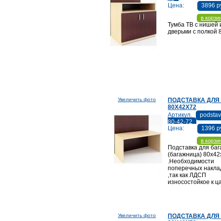
Цена:
3896 р
в корзи
Тумба ТВ с нишей 
дверьми с полкой 
Увеличить фото
ПОДСТАВКА ДЛЯ
80Х42Х72
Артикул.
podsta
80-42-72
Цена:
1396 р
в корзи
Подставка для баг
(багажница) 80х42
.Необходимости
поперечных накла
,так как ЛДСП
износостойкое к ц
Увеличить фото
ПОДСТАВКА ДЛЯ