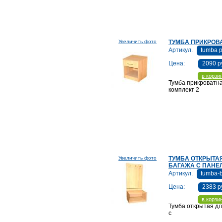
полуторнаяРазмеры:1900х900Материа
Увеличить фото
ТУМБА ПРИКРОВ
16мм, кромка ПВХЦена 4030 руб.
Артикул.
tumba p
Цена:
2090 р
в корзи
Тумба прикроватн
комплект 2
шт.Размер:400х430х500Материал: ЛДС
Увеличить фото
ТУМБА ОТКРЫТА
кромка ПВХЦена 2090 рублей
БАГАЖА С ПАНЕ
Артикул.
tumba-
Цена:
2383 р
в корзи
Тумба открытая дл
с