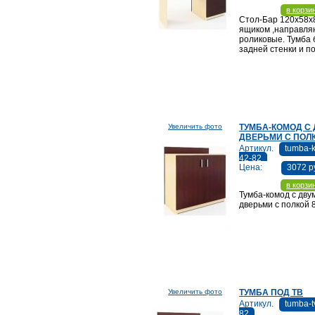
в корзи
Стол-Бар 120х58х8
ящиком ,направл
роликовые. Тумба 
задней стенки и по
Увеличить фото
ТУМБА-КОМОД С
ДВЕРЬМИ С ПОЛ
Артикул.
tumba-
42-82
Цена:
3072 р
в корзи
Тумба-комод с дву
дверьми с полкой 
Увеличить фото
ТУМБА ПОД ТВ
Артикул.
tumba-t
82