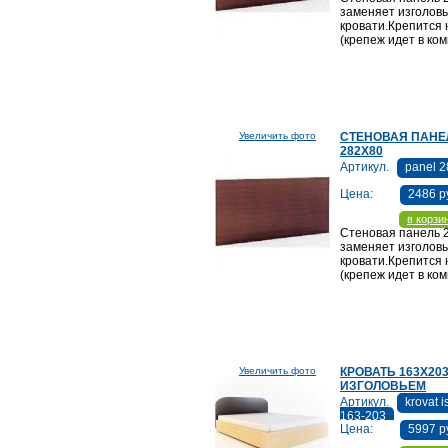
заменяет изголов
кровати.Крепится 
(крепеж идет в ком
Увеличить фото
СТЕНОВАЯ ПАНЕ
282Х80
Артикул.
panel 2
Цена:
2486 р
в корзи
Стеновая панель 
заменяет изголов
кровати.Крепится 
(крепеж идет в ком
Увеличить фото
КРОВАТЬ 163Х203
ИЗГОЛОВЬЕМ
Артикул.
krovat i
163-203
Цена:
5997 р