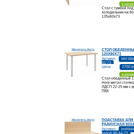
в корзи
Стол с тумбой под
холодильник на 60 
135х60х73
Увеличить фото
СТОЛ ОБЕДЕНН
120Х80Х73
Артикул.
stol ob
80-73
Цена:
2700 р
в корзи
Стол обеденный 1
Ноги метал столе
ЛДСП 22-25 мм с к
ПВХ
Увеличить фото
ПОДСТАВКА ДЛЯ
РАДИУСНАЯ 90Х4
Артикул.
podsta
bagah 90-44-73