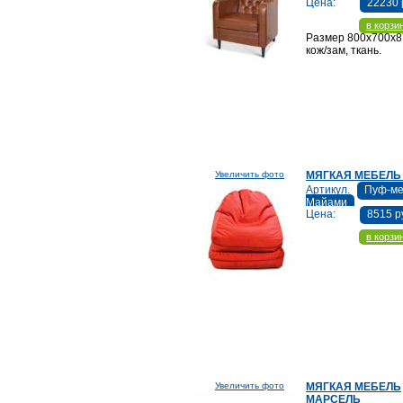
Цена:
22230 
в корзи
Размер 800х700х8
кож/зам, ткань.
Увеличить фото
МЯГКАЯ МЕБЕЛЬ
Артикул.
Пуф-м
Майами
Цена:
8515 р
в корзи
Увеличить фото
МЯГКАЯ МЕБЕЛЬ
МАРСЕЛЬ