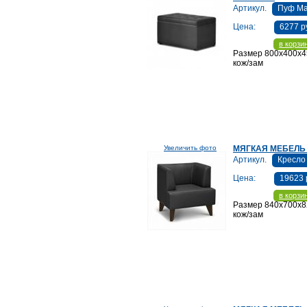
Артикул.
Пуф Ма
Цена:
6277 р
в корзи
Размер 800х400х4
кож/зам
Увеличить фото
МЯГКАЯ МЕБЕЛЬ
Артикул.
Кресло
Цена:
19623 
в корзи
Размер 840х700х8
кож/зам