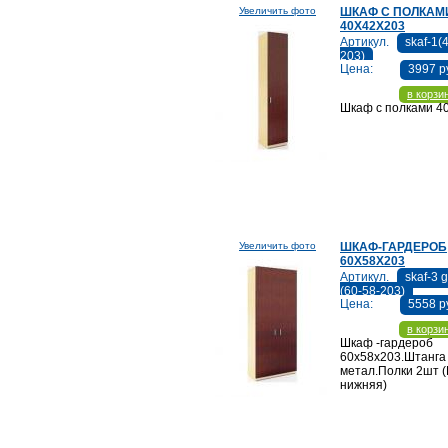
Увеличить фото
ШКАФ С ПОЛКАМ
40Х42Х203
Артикул.
skaf-1(
203)
Цена:
3997 р
в корзи
Шкаф с полками 4
Увеличить фото
ШКАФ-ГАРДЕРОБ
60Х58Х203
Артикул.
skaf-3 
(60-58-203)
Цена:
5558 р
в корзи
Шкаф -гардероб
60х58х203.Штанга
метал.Полки 2шт (
нижняя)