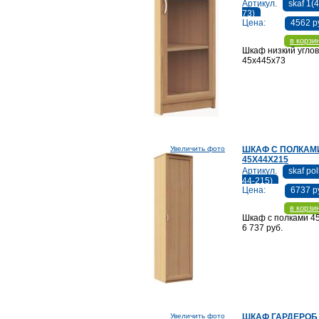
Артикул.
skaf 1(
73)
Цена:
4562 р
в корзи
Шкаф низкий угло
45х445х73
Увеличить фото
ШКАФ С ПОЛКАМ
45Х44Х215
Артикул.
skaf pol
44-215)
Цена:
6737 р
в корзи
Шкаф с полками 45
6 737 руб.
Увеличить фото
ШКАФ ГАРДЕРОБ 