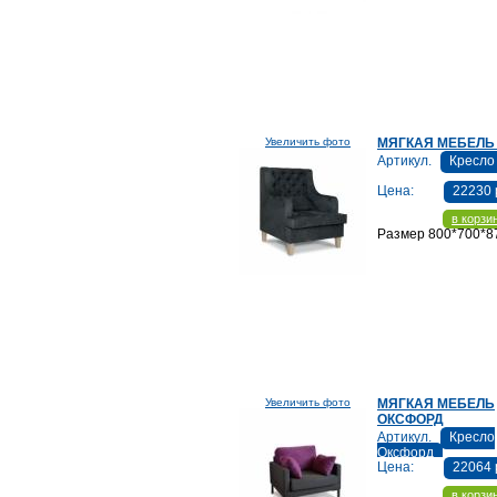
Увеличить фото
МЯГКАЯ МЕБЕЛЬ
Артикул.
Кресло
Цена:
22230 
в корзи
Размер 800*700*8
Увеличить фото
МЯГКАЯ МЕБЕЛЬ
ОКСФОРД
Артикул.
Кресло
Оксфорд
Цена:
22064 
в корзи