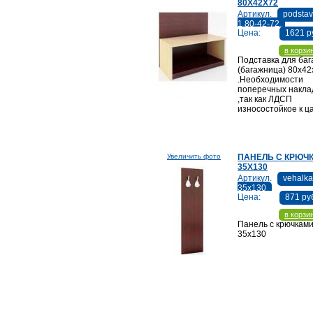
80Х42Х72
Артикул.
podsta
1 80-42-72
Цена:
1621 р
в корзи
Подставка для баг
(багажница) 80х42
.Необходимости
поперечных накла
,так как ЛДСП
износостойкое к ц
Увеличить фото
ПАНЕЛЬ С КРЮЧ
35Х130
Артикул.
vehalka
35х130
Цена:
871 ру
в корзи
Панель с крючками
35х130