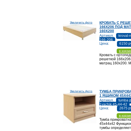
Увеличить фото
КРОВАТЬ С РЕШ
166Х206 ПОД МА
160Х200
Артикул.
krovat-
166-206
Цена:
6150 р
в корзи
Кровать с ортопед
решеткой 166х206
матрац 160х200. М
Увеличить фото
ТУМБА ПРИКРОВ
1 ЯЩИКОМ 45Х44
Артикул.
tumba p
1yachik 45-44-42
Цена:
2675 р
в корзи
Тумба прикроватна
45х44x42 Функцио
тумбы определяет