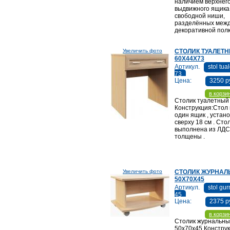
наличием верхнег
выдвижного ящика
свободной ниши,
разделённых межд
декоративной полк
Увеличить фото
СТОЛИК ТУАЛЕТ
60Х44Х73
Артикул.
stol tua
73
Цена:
3250 р
в корзи
Столик туалетный
Конструкция:Стол
один ящик , устан
сверху 18 см . Ст
выполнена из ЛД
толщены .
Увеличить фото
СТОЛИК ЖУРНА
50Х70Х45
Артикул.
stol gur
45
Цена:
2375 р
в корзи
Столик журнальн
50х70х45 Конструк