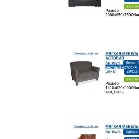
в корзи
Размер
2380х950х750Обив
Увеличить фото
МЯГКАЯ МЕБЕЛЬ
АСТОРИЯ
Артикул.
Диван 2
местный Астория
Цена:
29022 
в корзи
Размер
1410х820х900Обив
зам, ткань.
Увеличить фото
МЯГКАЯ МЕБЕЛЬ
Артикул.
Кресло