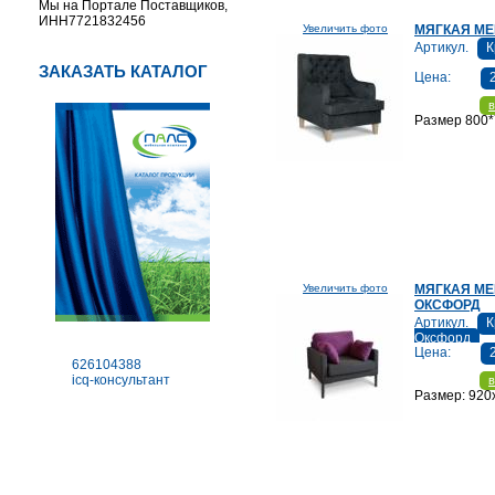
Мы на Портале Поставщиков,
ИНН7721832456
Увеличить фото
МЯГКАЯ МЕ
Артикул.
К
ЗАКАЗАТЬ КАТАЛОГ
Цена:
в
Размер 800*
Увеличить фото
МЯГКАЯ М
ОКСФОРД
Артикул.
К
Оксфорд
Цена:
626104388
icq-консультант
в
Размер: 920