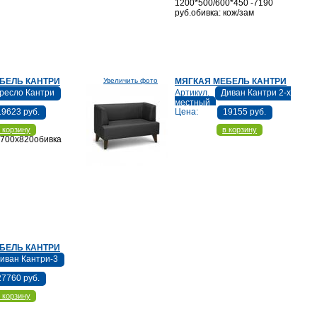
1200*500/600*450 -7190
руб.обивка: кож/зам
БЕЛЬ КАНТРИ
Увеличить фото
МЯГКАЯ МЕБЕЛЬ КАНТРИ
ресло Кантри
Артикул.
Диван Кантри 2-х
местный
19623 руб.
Цена:
19155 руб.
 корзину
в корзину
х700х820обивка
Размер 1320х700х820обивка кож/зам
БЕЛЬ КАНТРИ
иван Кантри-3
27760 руб.
 корзину