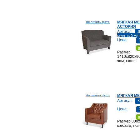
Увеличить фото
МЯГКАЯ М
АСТОРИЯ
Артикул.
Д
местный Ас
Цена:
в
Размер
1410х820х90
зам, ткань.
Увеличить фото
МЯГКАЯ МЕ
Артикул.
К
Цена:
в
Размер 800
кож/зам, тка