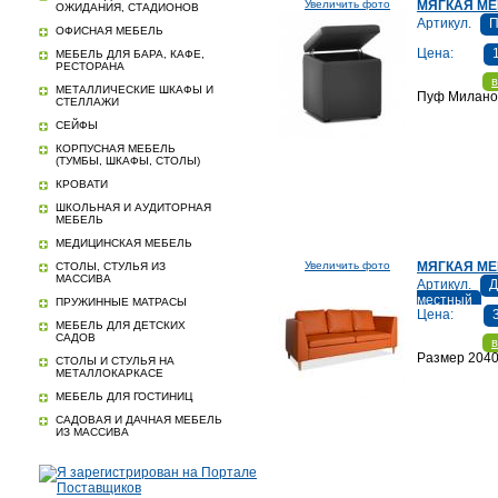
Увеличить фото
МЯГКАЯ М
ОЖИДАНИЯ, СТАДИОНОВ
Артикул.
П
ОФИСНАЯ МЕБЕЛЬ
Цена:
МЕБЕЛЬ ДЛЯ БАРА, КАФЕ,
РЕСТОРАНА
в
МЕТАЛЛИЧЕСКИЕ ШКАФЫ И
Пуф Милано
СТЕЛЛАЖИ
СЕЙФЫ
КОРПУСНАЯ МЕБЕЛЬ
(ТУМБЫ, ШКАФЫ, СТОЛЫ)
КРОВАТИ
ШКОЛЬНАЯ И АУДИТОРНАЯ
МЕБЕЛЬ
МЕДИЦИНСКАЯ МЕБЕЛЬ
Увеличить фото
МЯГКАЯ МЕ
СТОЛЫ, СТУЛЬЯ ИЗ
МАССИВА
Артикул.
Д
местный
ПРУЖИННЫЕ МАТРАСЫ
Цена:
МЕБЕЛЬ ДЛЯ ДЕТСКИХ
САДОВ
в
Размер 204
СТОЛЫ И СТУЛЬЯ НА
МЕТАЛЛОКАРКАСЕ
МЕБЕЛЬ ДЛЯ ГОСТИНИЦ
САДОВАЯ И ДАЧНАЯ МЕБЕЛЬ
ИЗ МАССИВА