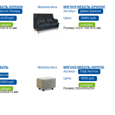
БЕЛЬ БРИОНИ
Увеличить фото
МЯГКАЯ МЕБЕЛЬ БРИОНИ
ресло Ричард
Артикул.
Диван Бриони
22230 руб.
Цена:
28962 руб.
 корзину
в корзину
700*870 мм
Размер 1410*700*870 мм
ЕБЕЛЬ
Увеличить фото
МЯГКАЯ МЕБЕЛЬ ХИЛТОН
Артикул.
Пуф Хилтон
ресло
Цена:
5650 руб.
22064 руб.
в корзину
Размер 500х360х350
 корзину
х930х870 мм