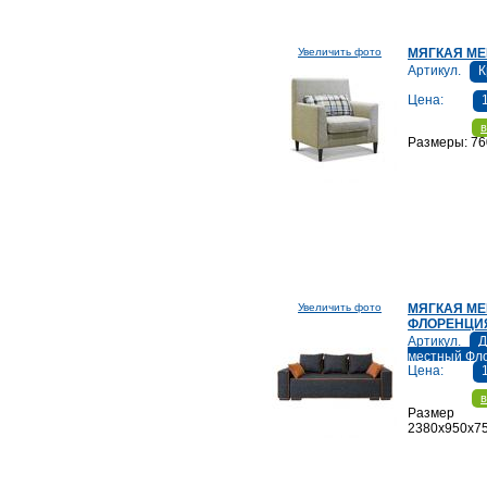
Увеличить фото
МЯГКАЯ МЕ
Артикул.
К
Цена:
в
Размеры: 76
Увеличить фото
МЯГКАЯ М
ФЛОРЕНЦИ
Артикул.
Д
местный Фл
Цена:
в
Размер
2380х950х75