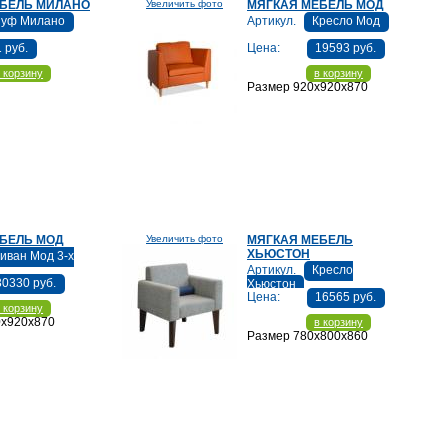
ЕБЕЛЬ МИЛАНО
Увеличить фото
МЯГКАЯ МЕБЕЛЬ МОД
уф Милано
Артикул.
Кресло Мод
1 руб.
Цена:
19593 руб.
 корзину
в корзину
Размер 920х920х870
БЕЛЬ МОД
Увеличить фото
МЯГКАЯ МЕБЕЛЬ
ХЬЮСТОН
иван Мод 3-х
Артикул.
Кресло
30330 руб.
Хьюстон
Цена:
16565 руб.
 корзину
0х920х870
в корзину
Размер 780х800х860