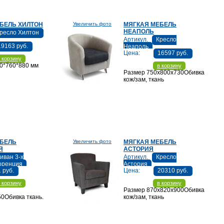
БЕЛЬ ХИЛТОН
Увеличить фото
МЯГКАЯ МЕБЕЛЬ
НЕАПОЛЬ
ресло Хилтон
Артикул.
Кресло
19163 руб.
Неаполь
Цена:
16597 руб.
 корзину
0*760*880 мм
в корзину
Размер 750х800х730Обивка
кож/зам, ткань
ЕБЕЛЬ
Увеличить фото
МЯГКАЯ МЕБЕЛЬ
Я
АСТОРИЯ
иван 3-х
Артикул.
Кресло
оренция
Астория
1 руб.
Цена:
20310 руб.
 корзину
в корзину
Размер 870х820х900Обивка
0Обивка ткань.
кож/зам, ткань