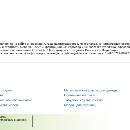
авленная на сайте информация, касающаяся размеров, материалов, конструктивных особе
 и стоимости мебели, носит информационный характер и не является публичной офертой
еляемой положениями Статьи 437 (2) Гражданского кодекса Российской Федерации.
я дополнительной информации, пожалуйста, обращайтесь по телефону: 8 (495) 777-80-27
их садов
Металлические шкафы для одежды
ти
Пружинные матрасы
кие, общебольничные
Табуреты, стулья, кресла
орная мебель
Мебель для гостиниц
ищены.
угая мебель в Москве.