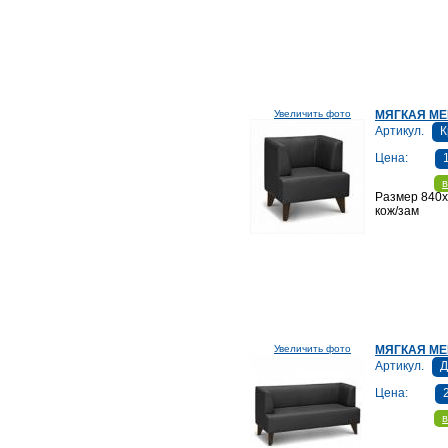
Увеличить фото
МЯГКАЯ МЕ
Артикул.
К
Цена:
в
Размер 840
кож/зам
Увеличить фото
МЯГКАЯ МЕ
Артикул.
Д
Цена:
в