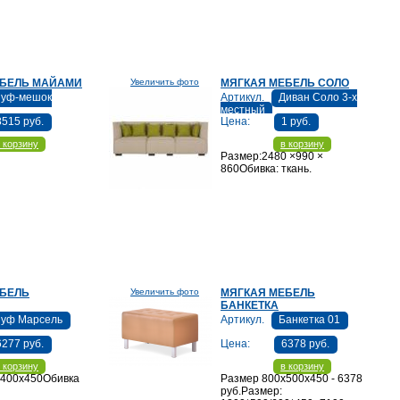
ЕБЕЛЬ МАЙАМИ
Увеличить фото
МЯГКАЯ МЕБЕЛЬ СОЛО
уф-мешок
Артикул.
Диван Соло 3-х
местный
8515 руб.
Цена:
1 руб.
 корзину
в корзину
Размер:2480 ×990 ×
860Обивка: ткань.
ЕБЕЛЬ
Увеличить фото
МЯГКАЯ МЕБЕЛЬ
БАНКЕТКА
уф Марсель
Артикул.
Банкетка 01
6277 руб.
Цена:
6378 руб.
 корзину
в корзину
х400х450Обивка
Размер 800х500х450 - 6378
руб.Размер: