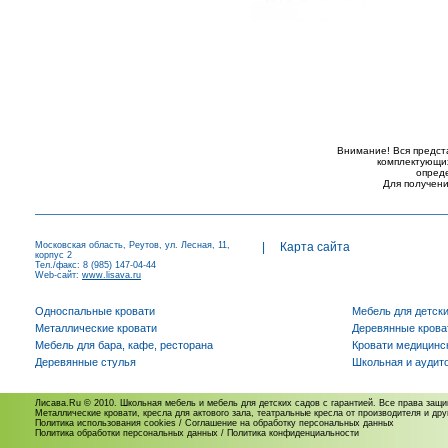
Внимание! Вся предст
комплектующих
опред
Для получени
Московская область, Реутов, ул. Лесная, 11,
|
Карта сайта
корпус 2
Тел./факс: 8 (985) 147-04-44
Web-сайт:
www.lisava.ru
Односпальные кровати
Мебель для детск
Металлические кровати
Деревянные крова
Мебель для бара, кафе, ресторана
Кровати медицинс
Деревянные стулья
Школьная и аудит
Лисава.Ru © 2010. Школьная мебель и мебель для детских садов с гарантией. Все права защ
Металлические кровати, кресла для актового зала, театральные кресла от производителя и др
Политика использования cookies
/
Соглашение на обработку персональных данных
Политика обработки персональных данных
/
Политика конфиденциальности