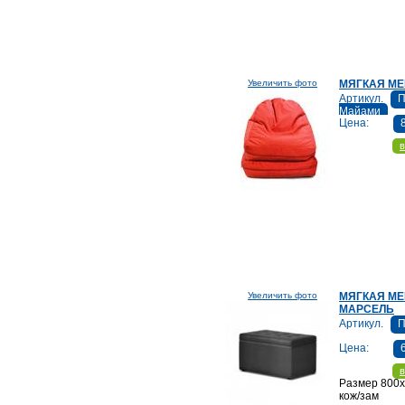
Увеличить фото
МЯГКАЯ М
Артикул.
П
Майами
Цена:
в
Увеличить фото
МЯГКАЯ М
МАРСЕЛЬ
Артикул.
П
Цена:
в
Размер 800
кож/зам