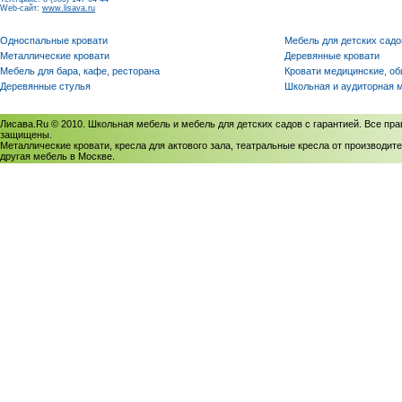
Web-сайт:
www.lisava.ru
Односпальные кровати
Мебель для детских садо
Металлические кровати
Деревянные кровати
Мебель для бара, кафе, ресторана
Кровати медицинские, о
Деревянные стулья
Школьная и аудиторная 
Лисава.Ru © 2010. Школьная мебель и мебель для детских садов с гарантией. Все пра
защищены.
Металлические кровати, кресла для актового зала, театральные кресла от производите
другая мебель в Москве.
Политика использования cookies
/
Соглашение на обработку персональных данных
Политика обработки персональных данных
/
Политика конфиденциальности