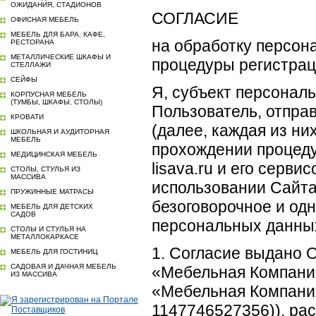
ОЖИДАНИЯ, СТАДИОНОВ
СОГЛАСИЕ
ОФИСНАЯ МЕБЕЛЬ
МЕБЕЛЬ ДЛЯ БАРА, КАФЕ,
на обработку персон
РЕСТОРАНА
МЕТАЛЛИЧЕСКИЕ ШКАФЫ И
процедуры регистрац
СТЕЛЛАЖИ
СЕЙФЫ
Я, субъект персонал
КОРПУСНАЯ МЕБЕЛЬ
(ТУМБЫ, ШКАФЫ, СТОЛЫ)
Пользователь, отпра
КРОВАТИ
(далее, каждая из ни
ШКОЛЬНАЯ И АУДИТОРНАЯ
МЕБЕЛЬ
прохождении процеду
МЕДИЦИНСКАЯ МЕБЕЛЬ
lisava.ru и его серви
СТОЛЫ, СТУЛЬЯ ИЗ
МАССИВА
использовании Сайта
ПРУЖИННЫЕ МАТРАСЫ
безоговорочное и од
МЕБЕЛЬ ДЛЯ ДЕТСКИХ
САДОВ
персональных данных
СТОЛЫ И СТУЛЬЯ НА
МЕТАЛЛОКАРКАСЕ
1. Согласие выдано 
МЕБЕЛЬ ДЛЯ ГОСТИНИЦ
САДОВАЯ И ДАЧНАЯ МЕБЕЛЬ
«Мебельная Компани
ИЗ МАССИВА
«Мебельная Компани
1147746527356)), ра