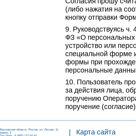
Согласия прошу счит
(либо нажатия на со
кнопку отправки Фор
9. Руководствуясь ч. 
ФЗ «О персональных 
устройство или перс
специальной форме и
формы при прохожден
персональные данны
10. Пользователь пр
за действия лица, о
поручению Оператора
поручение (согласие)
Московская область, Реутов, ул. Лесная, 11,
|
Карта сайта
корпус 2
Тел./факс: 8 (985) 147-04-44