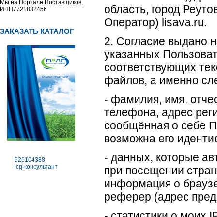
Мы на Портале Поставщиков,
область, город Реутов
ИНН7721832456
Оператор) lisava.ru.
ЗАКАЗАТЬ КАТАЛОГ
2. Согласие выдано 
указанных Пользоват
соответствующих тек
файлов, а именно сл
- фамилия, имя, отче
телефона, адрес рег
сообщённая о себе П
возможна его иденти
- данных, которые а
626104388
icq-консультант
при посещении страни
информация о браузе
реферер (адрес пре
- статистики о моих I