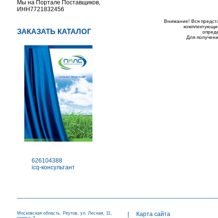
Мы на Портале Поставщиков,
ИНН7721832456
Внимание! Вся предст
комплектующих
ЗАКАЗАТЬ КАТАЛОГ
опред
Для получени
626104388
icq-консультант
Московская область, Реутов, ул. Лесная, 11,
|
Карта сайта