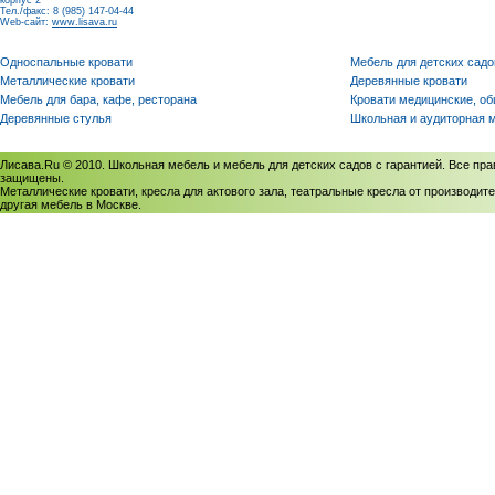
корпус 2
Тел./факс: 8 (985) 147-04-44
Web-сайт:
www.lisava.ru
Односпальные кровати
Мебель для детских садо
Металлические кровати
Деревянные кровати
Мебель для бара, кафе, ресторана
Кровати медицинские, о
Деревянные стулья
Школьная и аудиторная 
Лисава.Ru © 2010. Школьная мебель и мебель для детских садов с гарантией. Все пра
защищены.
Металлические кровати, кресла для актового зала, театральные кресла от производите
другая мебель в Москве.
Политика использования cookies
/
Соглашение на обработку персональных данных
Политика обработки персональных данных
/
Политика конфиденциальности