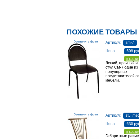
ПОХОЖИЕ ТОВАРЫ
Увеличить фото
Артикул:
sm-7
Цена:
609 ру
в корзи
Легкий, прочный и
стул СМ-7 один из
популярных
представителей о
мебели.
Увеличить фото
Артикул:
stul.me
Цена:
630 ру
в корзи
Габаритные разме