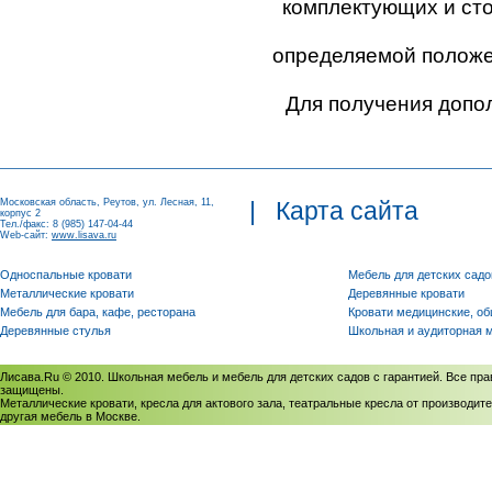
комплектующих и ст
определяемой положен
Для получения допо
Московская область, Реутов, ул. Лесная, 11,
|
Карта сайта
корпус 2
Тел./факс: 8 (985) 147-04-44
Web-сайт:
www.lisava.ru
Односпальные кровати
Мебель для детских садо
Металлические кровати
Деревянные кровати
Мебель для бара, кафе, ресторана
Кровати медицинские, о
Деревянные стулья
Школьная и аудиторная 
Лисава.Ru © 2010. Школьная мебель и мебель для детских садов с гарантией. Все пра
защищены.
Металлические кровати, кресла для актового зала, театральные кресла от производите
другая мебель в Москве.
Политика использования cookies
/
Соглашение на обработку персональных данных
Политика обработки персональных данных
/
Политика конфиденциальности