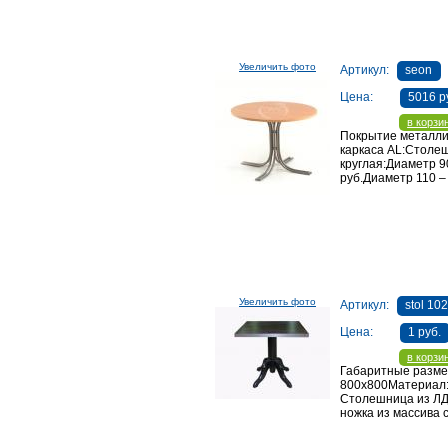
Увеличить фото
Артикул:
seon
Цена:
5016 р
в корзи
Покрытие металли
каркаса AL:Столе
круглая:Диаметр 9
руб.Диаметр 110 –
Увеличить фото
Артикул:
stol 10
Цена:
1 руб.
в корзи
Габаритные разме
800х800Материал
Столешница из Л
ножка из массива 