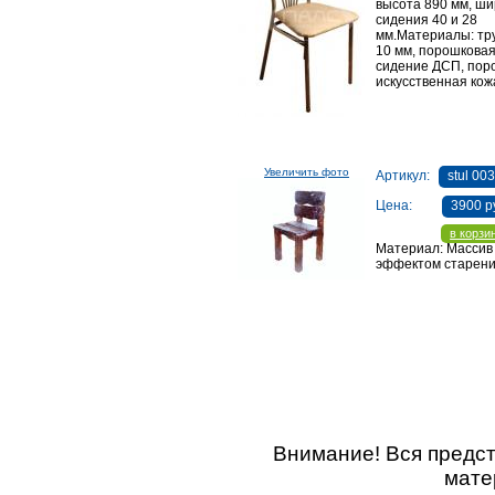
высота 890 мм, ш
сидения 40 и 28
мм.Материалы: тру
10 мм, порошковая
сидение ДСП, пор
искусственная кож
Увеличить фото
Артикул:
stul 00
Цена:
3900 р
в корзи
Материал: Массив
эффектом старен
Внимание! Вся предс
мате