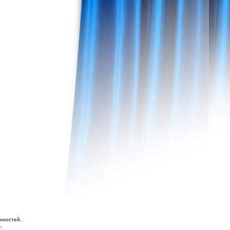
нностей,
,