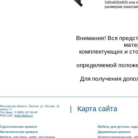
540х600х900 или 
размерам заказчик
Внимание! Вся предс
мате
комплектующих и ст
определяемой положен
Для получения допо
Московская область, Реутов, ул. Лесная, 11,
|
Карта сайта
корпус 2
Тел./факс: 8 (985) 147-04-44
Web-сайт:
www.lisava.ru
Односпальные кровати
Мебель для детских садо
Металлические кровати
Деревянные кровати
Мебель для бара, кафе, ресторана
Кровати медицинские, о