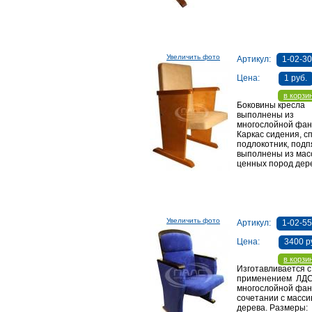
Увеличить фото
Артикул:
1-02-30
Цена:
1 руб.
в корзи
Боковины кресла
выполнены из
многослойной фан
Каркас сидения, сп
подлокотник, подп
выполнены из мас
ценных пород дер
Увеличить фото
Артикул:
1-02-55
Цена:
3400 р
в корзи
Изготавливается с
применением ЛДС
многослойной фан
сочетании с масси
дерева. Размеры: