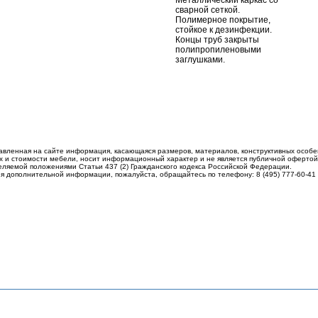
Металлический каркас со
сварной сеткой.
Полимерное покрытие,
стойкое к дезинфекции.
Концы труб закрыты
полипропиленовыми
заглушками.
авленная на сайте информация, касающаяся размеров, материалов, конструктивных особе
 и стоимости мебели, носит информационный характер и не является публичной офертой
еляемой положениями Статьи 437 (2) Гражданского кодекса Российской Федерации.
я дополнительной информации, пожалуйста, обращайтесь по телефону: 8 (495) 777-60-41