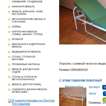
ОЖИДАНИЯ, СТАДИОНОВ
ОФИСНАЯ МЕБЕЛЬ
МЕБЕЛЬ ДЛЯ БАРА, КАФЕ,
РЕСТОРАНА
МЕТАЛЛИЧЕСКИЕ ШКАФЫ И
СТЕЛЛАЖИ
СЕЙФЫ
КОРПУСНАЯ МЕБЕЛЬ
(ТУМБЫ, ШКАФЫ, СТОЛЫ)
КРОВАТИ
ШКОЛЬНАЯ И АУДИТОРНАЯ
МЕБЕЛЬ
МЕДИЦИНСКАЯ МЕБЕЛЬ
СТОЛЫ, СТУЛЬЯ ИЗ
МАССИВА
Поролон, съёмный чехол из медиц
ПРУЖИННЫЕ МАТРАСЫ
МЕБЕЛЬ ДЛЯ ДЕТСКИХ
Размер:1690х800х50
САДОВ
СТОЛЫ И СТУЛЬЯ НА
МЕТАЛЛОКАРКАСЕ
С ЭТИМ ТОВАРОМ ПОКУПАЮТ
МЕБЕЛЬ ДЛЯ ГОСТИНИЦ
Увеличить фото
Артикул:
p
САДОВАЯ И ДАЧНАЯ МЕБЕЛЬ
ИЗ МАССИВА
Цена:
в
Размеры: 2