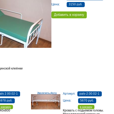
Цена:
3150 руб.
инской клеёнки
Увеличить фото
als 2.00.02-1
Артикул:
pals-2.00.02-1
5978 руб.
Цена:
5670 руб.
 корзину
в корзину
040x800
Кровать с подьемом головы.