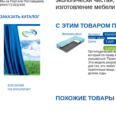
экологически чистая,
Мы на Портале Поставщиков,
ИНН7721832456
изготовление мебели 
ЗАКАЗАТЬ КАТАЛОГ
С ЭТИМ ТОВАРОМ 
Увеличить фото
Артикул:
klassich
simpl_plyus
Цена:
1 руб.
в корзи
Ортопедический м
который по праву
называться "Практ
Эта модель разра
для тех, кто любит
практичные вещи,
долгие годы.
626104388
icq-консультант
ПОХОЖИЕ ТОВАРЫ