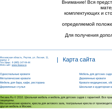
Внимание! Вся предс
мате
комплектующих и ст
определяемой положен
Для получения допо
Московская область, Реутов, ул. Лесная, 11,
|
Карта сайта
корпус 2
Тел./факс: 8 (985) 147-04-44
Web-сайт:
www.lisava.ru
Односпальные кровати
Мебель для детских садо
Металлические кровати
Деревянные кровати
Мебель для бара, кафе, ресторана
Кровати медицинские, о
Деревянные стулья
Школьная и аудиторная 
Лисава.Ru © 2010. Школьная мебель и мебель для детских садов с гарантией. Все пра
защищены.
Металлические кровати, кресла для актового зала, театральные кресла от производите
другая мебель в Москве.
Политика использования cookies
/
Соглашение на обработку персональных данных