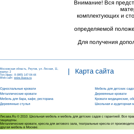
Внимание! Вся предс
мате
комплектующих и ст
определяемой положен
Для получения допо
Московская область, Реутов, ул. Лесная, 11,
|
Карта сайта
корпус 2
Тел./факс: 8 (985) 147-04-44
Web-сайт:
www.lisava.ru
Односпальные кровати
Мебель для детских садо
Металлические кровати
Деревянные кровати
Мебель для бара, кафе, ресторана
Кровати медицинские, о
Деревянные стулья
Школьная и аудиторная 
Лисава.Ru © 2010. Школьная мебель и мебель для детских садов с гарантией. Все пра
защищены.
Металлические кровати, кресла для актового зала, театральные кресла от производите
другая мебель в Москве.
Политика использования cookies
/
Соглашение на обработку персональных данных