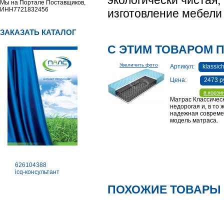
экологически чистая,
Мы на Портале Поставщиков,
ИНН7721832456
изготовление мебели 
ЗАКАЗАТЬ КАТАЛОГ
С ЭТИМ ТОВАРОМ 
Увеличить фото
Артикул:
klassic
Цена:
2473 р
в корзи
Матрас Классичес
недорогая и, в то 
надежная соврем
модель матраса.
626104388
icq-консультант
ПОХОЖИЕ ТОВАРЫ