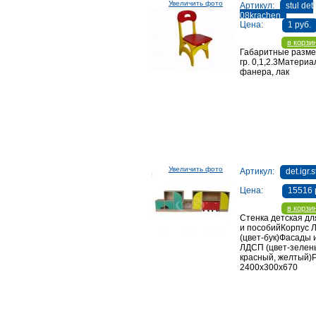
Увеличить фото
Артикул:
stul det
08krachen
Цена:
1 руб.
в корзи
Габаритные размер
гр. 0,1,2.3Материа
фанера, лак
Увеличить фото
Артикул:
det.igr
Цена:
15516 
в корзи
Стенка детская дл
и пособийКорпус 
(цвет-бук)Фасады 
ЛДСП (цвет-зелены
красный, желтый)
2400х300х670