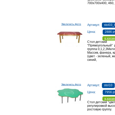
700х700х400, 460, 
Увеличить фото
Артикул:
stol03_
Цена:
2886 р
в корзи
Стол детский
“Прямоугольный” 
группа 0,1,2,3Мат
Массив, фанера, к
(цвет - зеленый, ж
синий,
красный)Размеры: 1200х450х400(460,52
Увеличить фото
Артикул:
stol10
Цена:
7956 р
в корзи
Стол детский “цвет
регулировкой высо
ростовую группу.