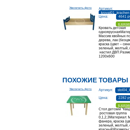
Увеличить фото
Артикул:
krovat01_krachen
Цена:
4641 р
в корзи
Кровать детская
однояруснаяМате
Массив хвойных п
дерева, лак (безц
краска (цвет – син
зеленый, желтый, 
настил ДВП.Разм
1200х600
ПОХОЖИЕ ТОВАРЫ
Увеличить фото
Артикул:
stol04_
Цена:
2282 р
в корзи
Стол детский “Ква
ростовая группа
0,1,2,3Материал: 
фанера, краска (цв
зеленый, желтый, 
красный)Размеры: