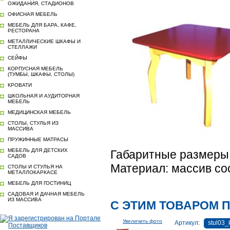
ОЖИДАНИЯ, СТАДИОНОВ
ОФИСНАЯ МЕБЕЛЬ
МЕБЕЛЬ ДЛЯ БАРА, КАФЕ,
РЕСТОРАНА
МЕТАЛЛИЧЕСКИЕ ШКАФЫ И
СТЕЛЛАЖИ
СЕЙФЫ
КОРПУСНАЯ МЕБЕЛЬ
(ТУМБЫ, ШКАФЫ, СТОЛЫ)
КРОВАТИ
ШКОЛЬНАЯ И АУДИТОРНАЯ
МЕБЕЛЬ
МЕДИЦИНСКАЯ МЕБЕЛЬ
СТОЛЫ, СТУЛЬЯ ИЗ
МАССИВА
ПРУЖИННЫЕ МАТРАСЫ
МЕБЕЛЬ ДЛЯ ДЕТСКИХ
Габаритные размеры
САДОВ
Материал: массив со
СТОЛЫ И СТУЛЬЯ НА
МЕТАЛЛОКАРКАСЕ
МЕБЕЛЬ ДЛЯ ГОСТИНИЦ
САДОВАЯ И ДАЧНАЯ МЕБЕЛЬ
ИЗ МАССИВА
С ЭТИМ ТОВАРОМ 
Увеличить фото
Артикул:
stul03_