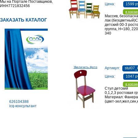
Мы на Портале Поставщиков,
Цена:
1599 р
ИНН7721832456
в корзи
Массив, безопасна
ЗАКАЗАТЬ КАТАЛОГ
лак (безцветный)С
детский 00-3 рост
группа, Н=180, 220
340
Увеличить фото
Артикул:
stul07_
Цена:
1047 р
в корзи
Стул детский
0,1,2,3 ростовая г
Материал: Фанера,
(цвет-зел,жел,син,
626104388
icq-консультант