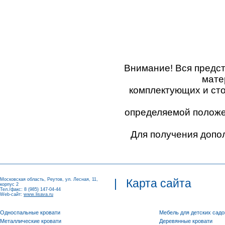
Внимание! Вся предс
мате
комплектующих и ст
определяемой положен
Для получения допо
Московская область, Реутов, ул. Лесная, 11,
|
Карта сайта
корпус 2
Тел./факс: 8 (985) 147-04-44
Web-сайт:
www.lisava.ru
Односпальные кровати
Мебель для детских садо
Металлические кровати
Деревянные кровати