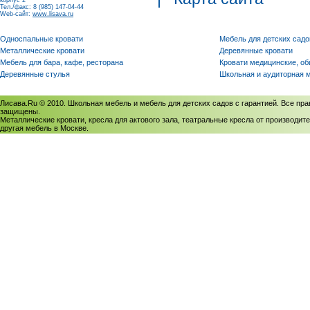
корпус 2
Тел./факс: 8 (985) 147-04-44
Web-сайт:
www.lisava.ru
Односпальные кровати
Мебель для детских садо
Металлические кровати
Деревянные кровати
Мебель для бара, кафе, ресторана
Кровати медицинские, о
Деревянные стулья
Школьная и аудиторная 
Лисава.Ru © 2010. Школьная мебель и мебель для детских садов с гарантией. Все пра
защищены.
Металлические кровати, кресла для актового зала, театральные кресла от производите
другая мебель в Москве.
Политика использования cookies
/
Соглашение на обработку персональных данных
Политика обработки персональных данных
/
Политика конфиденциальности