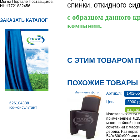
Мы на Портале Поставщиков,
спинки, откидного си
ИНН7721832456
с образцом данного к
ЗАКАЗАТЬ КАТАЛОГ
компании.
С ЭТИМ ТОВАРОМ 
ПОХОЖИЕ ТОВАРЫ
Увеличить фото
Артикул:
1-02-5
Цена:
3900 р
626104388
icq-консультант
в корзи
Изготавливается с
применением ЛДС
многослойной фан
сочетании с масси
дерева. Размеры:
540х600х900 или 