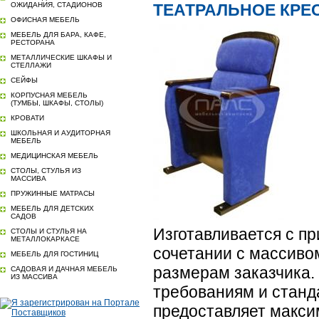
ОЖИДАНИЯ, СТАДИОНОВ
ТЕАТРАЛЬНОЕ КРЕСЛ
ОФИСНАЯ МЕБЕЛЬ
МЕБЕЛЬ ДЛЯ БАРА, КАФЕ,
РЕСТОРАНА
МЕТАЛЛИЧЕСКИЕ ШКАФЫ И
СТЕЛЛАЖИ
СЕЙФЫ
КОРПУСНАЯ МЕБЕЛЬ
(ТУМБЫ, ШКАФЫ, СТОЛЫ)
КРОВАТИ
ШКОЛЬНАЯ И АУДИТОРНАЯ
МЕБЕЛЬ
МЕДИЦИНСКАЯ МЕБЕЛЬ
СТОЛЫ, СТУЛЬЯ ИЗ
МАССИВА
ПРУЖИННЫЕ МАТРАСЫ
МЕБЕЛЬ ДЛЯ ДЕТСКИХ
САДОВ
Изготавливается с 
СТОЛЫ И СТУЛЬЯ НА
МЕТАЛЛОКАРКАСЕ
сочетании с массиво
МЕБЕЛЬ ДЛЯ ГОСТИНИЦ
размерам заказчика.
САДОВАЯ И ДАЧНАЯ МЕБЕЛЬ
ИЗ МАССИВА
требованиям и станд
предоставляет макси