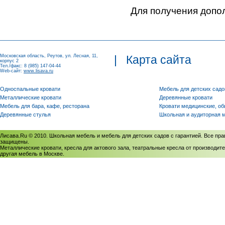
Для получения допо
Московская область, Реутов, ул. Лесная, 11,
|
Карта сайта
корпус 2
Тел./факс: 8 (985) 147-04-44
Web-сайт:
www.lisava.ru
Односпальные кровати
Мебель для детских садо
Металлические кровати
Деревянные кровати
Мебель для бара, кафе, ресторана
Кровати медицинские, о
Деревянные стулья
Школьная и аудиторная 
Лисава.Ru © 2010. Школьная мебель и мебель для детских садов с гарантией. Все пра
защищены.
Металлические кровати, кресла для актового зала, театральные кресла от производите
другая мебель в Москве.
Политика использования cookies
/
Соглашение на обработку персональных данных
Политика обработки персональных данных
/
Политика конфиденциальности