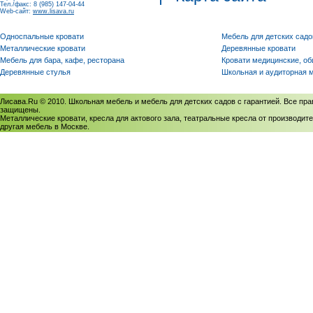
Тел./факс: 8 (985) 147-04-44
Web-сайт:
www.lisava.ru
Односпальные кровати
Мебель для детских садо
Металлические кровати
Деревянные кровати
Мебель для бара, кафе, ресторана
Кровати медицинские, о
Деревянные стулья
Школьная и аудиторная 
Лисава.Ru © 2010. Школьная мебель и мебель для детских садов с гарантией. Все пра
защищены.
Металлические кровати, кресла для актового зала, театральные кресла от производите
другая мебель в Москве.
Политика использования cookies
/
Соглашение на обработку персональных данных
Политика обработки персональных данных
/
Политика конфиденциальности