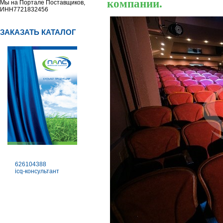
компании.
Мы на Портале Поставщиков,
ИНН7721832456
ЗАКАЗАТЬ КАТАЛОГ
626104388
icq-консультант