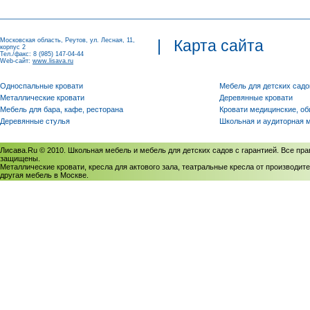
Московская область, Реутов, ул. Лесная, 11,
|
Карта сайта
корпус 2
Тел./факс: 8 (985) 147-04-44
Web-сайт:
www.lisava.ru
Односпальные кровати
Мебель для детских садо
Металлические кровати
Деревянные кровати
Мебель для бара, кафе, ресторана
Кровати медицинские, о
Деревянные стулья
Школьная и аудиторная 
Лисава.Ru © 2010. Школьная мебель и мебель для детских садов с гарантией. Все пра
защищены.
Металлические кровати, кресла для актового зала, театральные кресла от производите
другая мебель в Москве.
Политика использования cookies
/
Соглашение на обработку персональных данных
Политика обработки персональных данных
/
Политика конфиденциальности