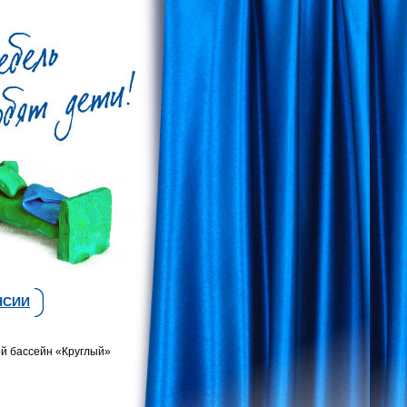
НСИИ
ой бассейн «Круглый»