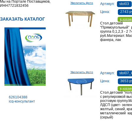
Мы на Портале Поставщиков,
Увеличить фото
Артикул:
stol03
ИНН7721832456
Цена:
2743 р
ЗАКАЗАТЬ КАТАЛОГ
в корзи
Стол детский
“Прямоугольный” 
группа 0,1,2,3 - 2 
руб.Материал: Мас
фанера, лак
(безцветный)Размеры: 1200х450х400(46
Увеличить фото
Артикул:
stol07_
мм
Цена:
3653 р
в корзи
Стол детский “пол
с регулировкой вы
626104388
ростовую группу.М
icq-консультант
ЛДСП (цвет- зелен
желтый, синий, кр
металлический ка
(серый)