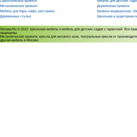
Односпальные кровати
Мебель для детских садо
Металлические кровати
Деревянные кровати
Мебель для бара, кафе, ресторана
Кровати медицинские, о
Деревянные стулья
Школьная и аудиторная 
Лисава.Ru © 2010. Школьная мебель и мебель для детских садов с гарантией. Все пра
защищены.
Металлические кровати, кресла для актового зала, театральные кресла от производите
другая мебель в Москве.
Политика использования cookies
/
Соглашение на обработку персональных данных
Политика обработки персональных данных
/
Политика конфиденциальности