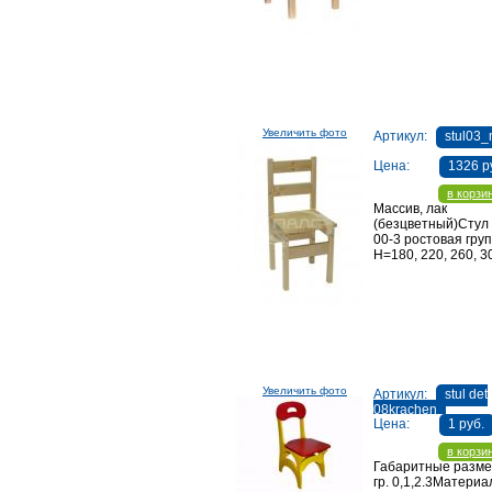
Увеличить фото
Артикул:
stul03_
Цена:
1326 р
в корзи
Массив, лак
(безцветный)Стул
00-3 ростовая груп
Н=180, 220, 260, 3
Увеличить фото
Артикул:
stul det
08krachen
Цена:
1 руб.
в корзи
Габаритные размер
гр. 0,1,2.3Материа