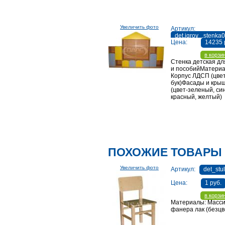
Увеличить фото
Артикул:
det.igrov_.stenka
Цена:
14235 
в корзи
Стенка детская дл
и пособийМатериа
Корпус ЛДСП (цвет
бук)Фасады и кры
(цвет-зеленый, си
красный, желтый)
ПОХОЖИЕ ТОВАРЫ
Увеличить фото
Артикул:
det_stu
Цена:
1 руб.
в корзи
Материалы: Масси
фанера лак (безц