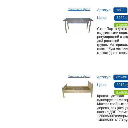
Увеличить фото
Артикул:
stol11
Цена:
3952 р
в корзи
Стол-Парта детска
выдвижными ящик
регулировкой высо
до3 ростовой
группы.Материал
(цвет - бук) метал
каркас (цвет -серы
Увеличить фото
Артикул:
krovat0
Цена:
3913 р
в корзи
Кровать детская
однояруснаяМате
Массив хвойных п
дерева, лак (безцв
настил ДВП.Разме
1200х600Размеры
1400х600 -4173 ру