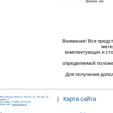
фанера, лак
Внимание! Вся предс
мате
комплектующих и ст
определяемой положен
Для получения допо
Московская область, Реутов, ул. Лесная, 11,
|
Карта сайта
корпус 2
Тел./факс: 8 (985) 147-04-44
Web-сайт:
www.lisava.ru