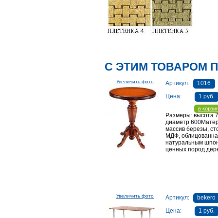
С ЭТИМ ТОВАРОМ 
Увеличить фото
Артикул:
1016
Цена:
1 руб.
в корзи
Размеры: высота 7
диаметр 600Мате
массив березы, с
МДФ, облицованн
натуральным шпо
ценных пород дер
Увеличить фото
Артикул:
bekero
Цена:
1 руб.