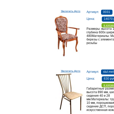
Увеличить фото
Артикул:
0031
Цена:
14070 
в корзи
Размеры: высота 
глубина 600х шир
480Материалы: М
березы с элемент
резьбы
Увеличить фото
Артикул:
stul.me
Цена:
630 ру
в корзи
Габаритные разме
высота 890 мм, ш
сидения 40 и 28
мм.Материалы: тру
10 мм, порошковая
сидение ДСП, пор
искусственная кож