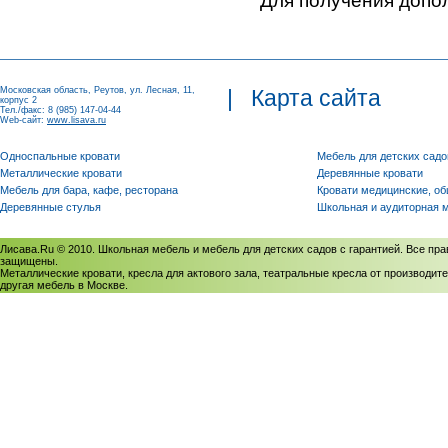
Для получения допо
Московская область, Реутов, ул. Лесная, 11,
|
Карта сайта
корпус 2
Тел./факс: 8 (985) 147-04-44
Web-сайт:
www.lisava.ru
Односпальные кровати
Мебель для детских садо
Металлические кровати
Деревянные кровати
Мебель для бара, кафе, ресторана
Кровати медицинские, о
Деревянные стулья
Школьная и аудиторная 
Лисава.Ru © 2010. Школьная мебель и мебель для детских садов с гарантией. Все пра
защищены.
Металлические кровати, кресла для актового зала, театральные кресла от производите
другая мебель в Москве.
Политика использования cookies
/
Соглашение на обработку персональных данных
Политика обработки персональных данных
/
Политика конфиденциальности