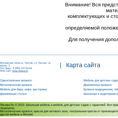
Внимание! Вся предс
мате
комплектующих и ст
определяемой положен
Для получения допо
Московская область, Реутов, ул. Лесная, 11,
|
Карта сайта
корпус 2
Тел./факс: 8 (985) 147-04-44
Web-сайт:
www.lisava.ru
Односпальные кровати
Мебель для детских садо
Металлические кровати
Деревянные кровати
Мебель для бара, кафе, ресторана
Кровати медицинские, о
Деревянные стулья
Школьная и аудиторная 
Лисава.Ru © 2010. Школьная мебель и мебель для детских садов с гарантией. Все пра
защищены.
Металлические кровати, кресла для актового зала, театральные кресла от производите
другая мебель в Москве.
Политика использования cookies
/
Соглашение на обработку персональных данных