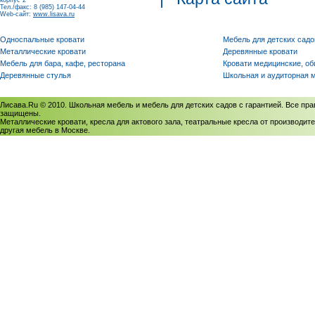
корпус 2
Тел./факс: 8 (985) 147-04-44
Web-сайт:
www.lisava.ru
Односпальные кровати
Мебель для детских садо
Металлические кровати
Деревянные кровати
Мебель для бара, кафе, ресторана
Кровати медицинские, о
Деревянные стулья
Школьная и аудиторная 
Лисава.Ru © 2010. Школьная мебель и мебель для детских садов с гарантией. Все пра
защищены.
Металлические кровати, кресла для актового зала, театральные кресла от производите
другая мебель в Москве.
Политика использования cookies
/
Соглашение на обработку персональных данных
Политика обработки персональных данных
/
Политика конфиденциальности