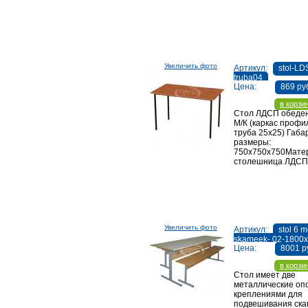
Увеличить фото
Артикул:
stol-LD
truba04
Цена:
869 ру
в корзи
Стол ЛДСП обеде
М/К (каркас профи
труба 25х25) Габ
размеры:
750х750х750Мате
столешница ЛДСП
Увеличить фото
Артикул:
stol 6 m
skameek- 02-1800
Цена:
8001 р
в корзи
Стол имеет две
металлические оп
креплениями для
подвешивания скам