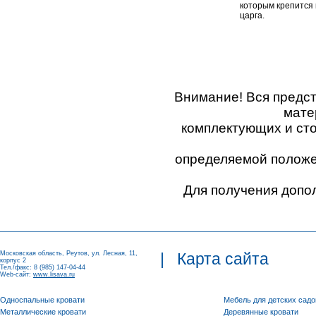
которым крепится
царга.
Внимание! Вся предс
мате
комплектующих и ст
определяемой положен
Для получения допо
Московская область, Реутов, ул. Лесная, 11,
|
Карта сайта
корпус 2
Тел./факс: 8 (985) 147-04-44
Web-сайт:
www.lisava.ru
Односпальные кровати
Мебель для детских садо
Металлические кровати
Деревянные кровати