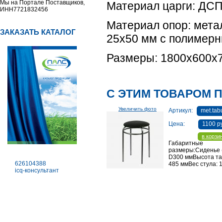
Мы на Портале Поставщиков,
Материал царги: ДСП
ИНН7721832456
Материал опор: мета
ЗАКАЗАТЬ КАТАЛОГ
25х50 мм с полимерн
Размеры: 1800х600х70
С ЭТИМ ТОВАРОМ 
Увеличить фото
Артикул:
met.tab
Цена:
1100 р
в корзи
Габаритные
размеры:Сиденье 
D300 ммВысота та
626104388
485 ммВес стула: 1
icq-консультант