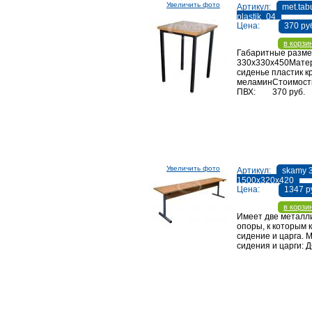
Увеличить фото
Артикул:
met.tab
plastik_04
Цена:
370 ру
в корзи
Габаритные разме
330х330х450Мате
сиденье пластик к
меламинСтоимост
ПВХ: 370 руб.
Увеличить фото
Артикул:
skamy 
1500х320х420
Цена:
1347 р
в корзи
Имеет две металл
опоры, к которым 
сидение и царга. 
сидения и царги: 