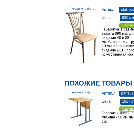
Увеличить фото
Артикул:
stul.me
Цена:
630 ру
в корзи
Габаритные разме
высота 890 мм, ш
сидения 40 и 28
мм.Материалы: тру
10 мм, порошковая
сидение ДСП, пор
искусственная кож
ПОХОЖИЕ ТОВАРЫ
Увеличить фото
Артикул:
parta01
Цена:
1827 р
в корзи
Габариты: ширина 
глубина - 50 см, вы
см,