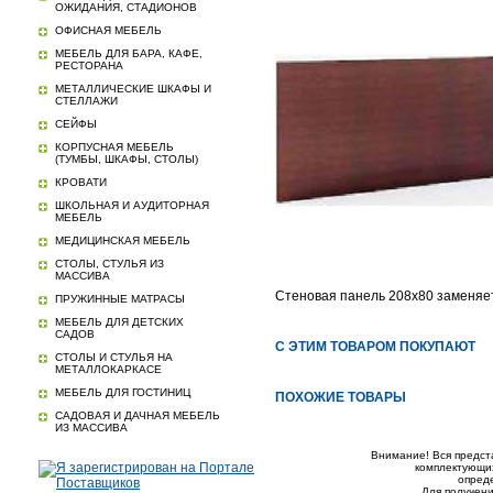
ОЖИДАНИЯ, СТАДИОНОВ
ОФИСНАЯ МЕБЕЛЬ
МЕБЕЛЬ ДЛЯ БАРА, КАФЕ,
РЕСТОРАНА
МЕТАЛЛИЧЕСКИЕ ШКАФЫ И
СТЕЛЛАЖИ
СЕЙФЫ
КОРПУСНАЯ МЕБЕЛЬ
(ТУМБЫ, ШКАФЫ, СТОЛЫ)
КРОВАТИ
ШКОЛЬНАЯ И АУДИТОРНАЯ
МЕБЕЛЬ
МЕДИЦИНСКАЯ МЕБЕЛЬ
СТОЛЫ, СТУЛЬЯ ИЗ
МАССИВА
Стеновая панель 208х80 заменяет 
ПРУЖИННЫЕ МАТРАСЫ
МЕБЕЛЬ ДЛЯ ДЕТСКИХ
САДОВ
С ЭТИМ ТОВАРОМ ПОКУПАЮТ
СТОЛЫ И СТУЛЬЯ НА
МЕТАЛЛОКАРКАСЕ
МЕБЕЛЬ ДЛЯ ГОСТИНИЦ
ПОХОЖИЕ ТОВАРЫ
САДОВАЯ И ДАЧНАЯ МЕБЕЛЬ
ИЗ МАССИВА
Внимание! Вся предст
комплектующих
опред
Для получени