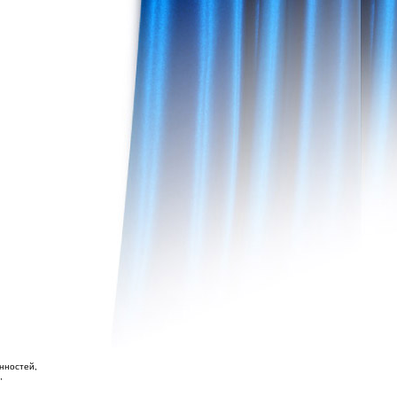
нностей,
,