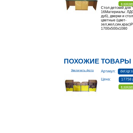
в корзи
Стол детский для 
16Материалы: ЛДС
дуб), дверки и ст
цветные (цвет-
зел,жел,син,крас)
1700х500х1080
ПОХОЖИЕ ТОВАРЫ
Увеличить фото
Артикул:
det.igr
Цена:
17758 
в корзи