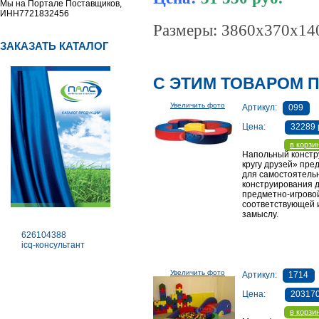
Мы на Портале Поставщиков,
ИНН7721832456
Размеры: 3860х370х14
ЗАКАЗАТЬ КАТАЛОГ
С ЭТИМ ТОВАРОМ 
Увеличить фото
Артикул:
099
Цена:
32289 
в корзи
Напольный констр
кругу друзей» пре
для самостоятель
конструирования 
предметно-игрово
соответствующей 
замыслу.
626104388
icq-консультант
Увеличить фото
Артикул:
1714
Цена:
203170
в корзи