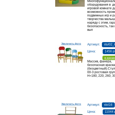
Многофункционал
оборудования в д
игровой комнате д
возможность пров
подвижных игр и р
творчества малыш
наряду с этим, га
безопасность, так 
вып
Увеличить фото
Артикул:
stul02_
Цена:
1456 р
в корзи
Массив, фанера,
безопасная краска
(безцветный).Стул
00-3 ростовая груп
Н=180, 220, 260, 3
Увеличить фото
Артикул:
stol16
Цена:
11044 