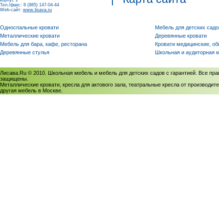
корпус 2
Тел./факс: 8 (985) 147-04-44
Web-сайт:
www.lisava.ru
Односпальные кровати
Мебель для детских садо
Металлические кровати
Деревянные кровати
Мебель для бара, кафе, ресторана
Кровати медицинские, о
Деревянные стулья
Школьная и аудиторная 
Лисава.Ru © 2010. Школьная мебель и мебель для детских садов с гарантией. Все пра
защищены.
Металлические кровати, кресла для актового зала, театральные кресла от производите
другая мебель в Москве.
Политика использования cookies
/
Соглашение на обработку персональных данных
Политика обработки персональных данных
/
Политика конфиденциальности