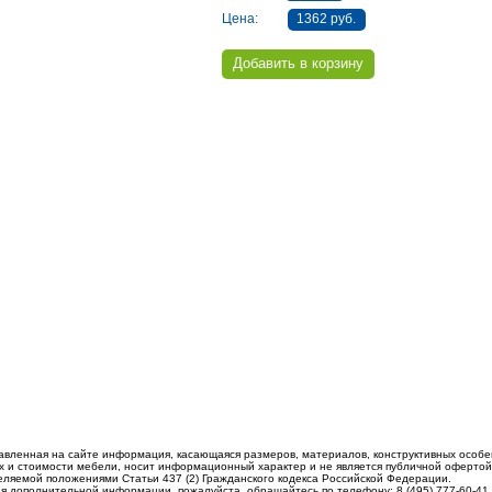
Цена:
1362 руб.
авленная на сайте информация, касающаяся размеров, материалов, конструктивных особе
 и стоимости мебели, носит информационный характер и не является публичной офертой
еляемой положениями Статьи 437 (2) Гражданского кодекса Российской Федерации.
я дополнительной информации, пожалуйста, обращайтесь по телефону: 8 (495) 777-60-41