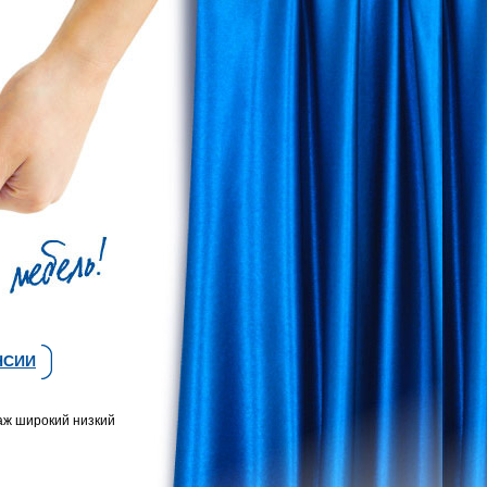
НСИИ
аж широкий низкий