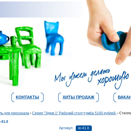
КОНТАКТЫ
ХИТЫ ПРОДАЖ
ВАКА
ль для персонала
›
Серия "Эдем 1" Рабочий стол+тумба 5100 рублей.
› Стелл
41.0
Артикул:
le-41.0