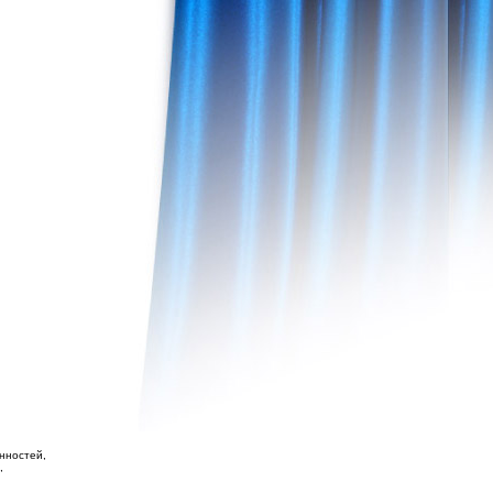
нностей,
,