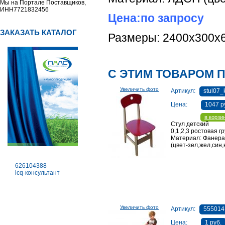
Мы на Портале Поставщиков,
ИНН7721832456
Цена
:по запросу
ЗАКАЗАТЬ КАТАЛОГ
Размеры: 2400х300х
С ЭТИМ ТОВАРОМ 
Увеличить фото
Артикул:
stul07_
Цена:
1047 р
в корзи
Стул детский
0,1,2,3 ростовая г
Материал: Фанера,
(цвет-зел,жел,син,
626104388
icq-консультант
Увеличить фото
Артикул:
555014
Цена:
1 руб.