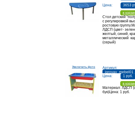
Цена:
3653 р
в корзи
Стол детский “пол
с регулировкой вы
ростовую группу.М
ЛДСП (цвет- зелен
желтый, синий, кр
металлический ка
(серый)
Увеличить фото
Артикул:
igrovay_mebel01
Цена:
1 руб.
в корзи
Материал: ЛДСП (
бук)Цена: 1 руб.