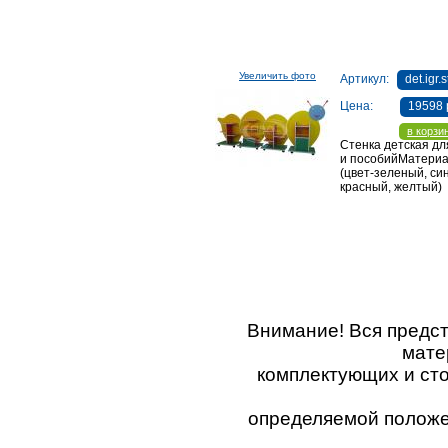
Увеличить фото
Артикул:
det.igr.
Цена:
19598 
в корзи
Стенка детская дл
и пособийМатери
(цвет-зеленый, си
красный, желтый)
Внимание! Вся предс
мате
комплектующих и ст
определяемой положен