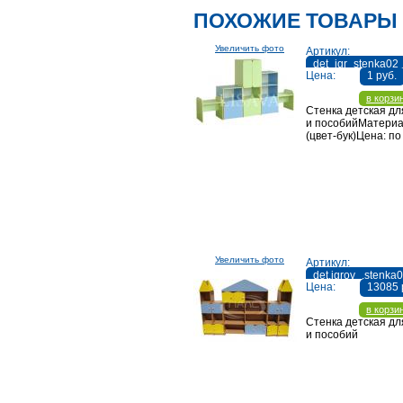
ПОХОЖИЕ ТОВАРЫ
Увеличить фото
Артикул:
det_igr_stenka02
Цена:
1 руб.
в корзи
Стенка детская дл
и пособийМатери
(цвет-бук)Цена: по
Увеличить фото
Артикул:
det.igrov_.stenka
Цена:
13085 
в корзи
Стенка детская дл
и пособий