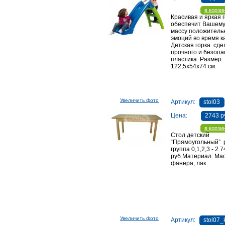
в корзи
Красивая и яркая 
обеспечит Вашему
массу положитель
эмоций во время к
Детская горка сде
прочного и безопа
пластика. Размер:
122,5x54x74 см.
Увеличить фото
Артикул:
stol03
Цена:
2743 р
в корзи
Стол детский
“Прямоугольный” 
группа 0,1,2,3 - 2 
руб.Материал: Мас
фанера, лак
(безцветный)Размеры: 1200х450х400(46
Увеличить фото
Артикул:
stol07_
мм