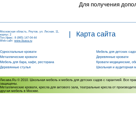
Для получения допо
Московская область, Реутов, ул. Лесная, 11,
|
Карта сайта
корпус 2
Тел./факс: 8 (985) 147-04-44
Web-сайт:
www.lisava.ru
Односпальные кровати
Мебель для детских садо
Металлические кровати
Деревянные кровати
Мебель для бара, кафе, ресторана
Кровати медицинские, о
Деревянные стулья
Школьная и аудиторная 
Лисава.Ru © 2010. Школьная мебель и мебель для детских садов с гарантией. Все пра
защищены.
Металлические кровати, кресла для актового зала, театральные кресла от производите
другая мебель в Москве.
Политика использования cookies
/
Соглашение на обработку персональных данных
Политика обработки персональных данных
/
Политика конфиденциальности