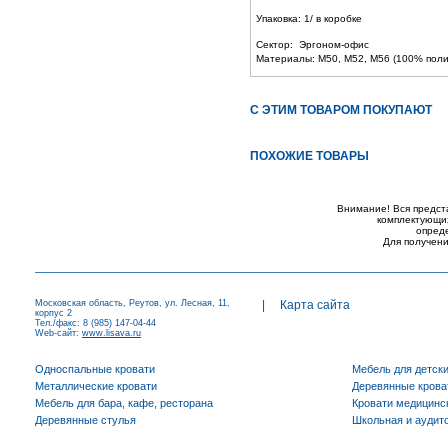
Упаковка: 1/ в коробке
Сектор: Эргоном-офис
Материалы: M50, M52, M56 (100% полиа
С ЭТИМ ТОВАРОМ ПОКУПАЮТ
ПОХОЖИЕ ТОВАРЫ
Внимание! Вся предст
комплектующих
опред
Для получени
Московская область, Реутов, ул. Лесная, 11,
|
Карта сайта
корпус 2
Тел./факс: 8 (985) 147-04-44
Web-сайт:
www.lisava.ru
Односпальные кровати
Мебель для детск
Металлические кровати
Деревянные крова
Мебель для бара, кафе, ресторана
Кровати медицинс
Деревянные стулья
Школьная и аудит