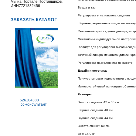
Мы на Портале Поставщиков,
ИНН7721832456
Бедра и таз:
Регулировка угла наклона сидения
ЗАКАЗАТЬ КАТАЛОГ
Широкое, вырезанное под естественн
Скошенный край сидения для предотв
Механизмы индивидуальной настройки
Газлифт для регулировки высоты сиден
Точечный синхро-механизм для синхрон
Регулировка подголовника по высоте
Дизайн и эстетика:
Полиуретановые подлокотники с преду
Износоустойчивый полиакрил объемног
Размеры:
626104388
Высота сидения: 42 – 55 см.
icq-консультант
Ширина сидения: 48 см.
Глубина сидения: 44 см.
Высота спинки: 60 см.
Вес: 14,0 кг