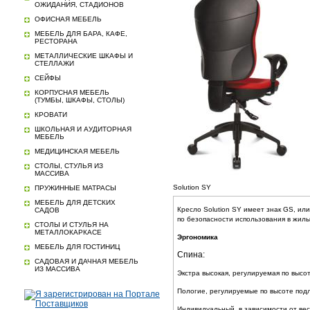
ОЖИДАНИЯ, СТАДИОНОВ
ОФИСНАЯ МЕБЕЛЬ
МЕБЕЛЬ ДЛЯ БАРА, КАФЕ,
РЕСТОРАНА
МЕТАЛЛИЧЕСКИЕ ШКАФЫ И
СТЕЛЛАЖИ
СЕЙФЫ
КОРПУСНАЯ МЕБЕЛЬ
(ТУМБЫ, ШКАФЫ, СТОЛЫ)
КРОВАТИ
ШКОЛЬНАЯ И АУДИТОРНАЯ
МЕБЕЛЬ
МЕДИЦИНСКАЯ МЕБЕЛЬ
СТОЛЫ, СТУЛЬЯ ИЗ
МАССИВА
Solution SY
ПРУЖИННЫЕ МАТРАСЫ
МЕБЕЛЬ ДЛЯ ДЕТСКИХ
Кресло Solution SY имеет знак GS, и
САДОВ
по безопасности использования в жилых
СТОЛЫ И СТУЛЬЯ НА
МЕТАЛЛОКАРКАСЕ
Эргономика
МЕБЕЛЬ ДЛЯ ГОСТИНИЦ
Спина:
САДОВАЯ И ДАЧНАЯ МЕБЕЛЬ
ИЗ МАССИВА
Экстра высокая, регулируемая по высо
Пологие, регулируемые по высоте под
Индивидуальный, в зависимости от вес