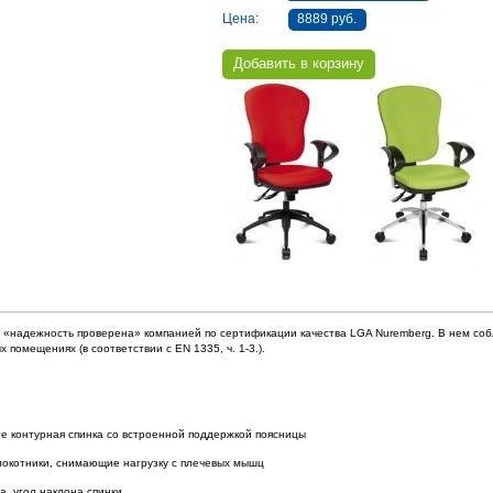
Цена:
8889 руб.
ли «надежность проверена» компанией по сертификации качества LGA Nuremberg. В нем со
 помещениях (в соответствии с EN 1335, ч. 1-3.).
те контурная спинка со встроенной поддержкой поясницы
локотники, снимающие нагрузку с плечевых мышц
а, угол наклона спинки