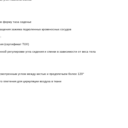
ую форму таза сиденье
ращения зажима подколенных кровеносных сосудов
:
ия (сертификат TUV)
ной регулировки угла сидения и спинки в зависимости от веса тела
смотренным углом между кистью и предплечьем более 120°
о плетения для циркуляции воздуха в ткани