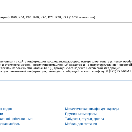
крил), K60, K64, K68, K69, K70, K74, K78, K79 (100% полиакрил)
авленная на сайте информация, касающаяся размеров, материалов, конструктивных особе
 и стоимости мебели, носит информационный характер и не является публичной офертой
еляемой положениями Статьи 437 (2) Гражданского кодекса Российской Федерации.
я дополнительной информации, пожалуйста, обращайтесь по телефону: 8 (495) 777-60-41
их садов
Металлические шкафы для одежды
ти
Пружинные матрасы
кие, общебольничные
Табуреты, стулья, кресла
орная мебель
Мебель для гостиниц