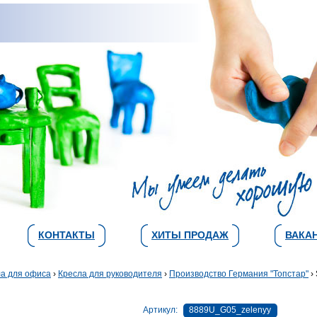
КОНТАКТЫ
ХИТЫ ПРОДАЖ
ВАКА
а для офиса
›
Кресла для руководителя
›
Производство Германия "Топстар"
› 
Артикул:
8889U_G05_zelenyy