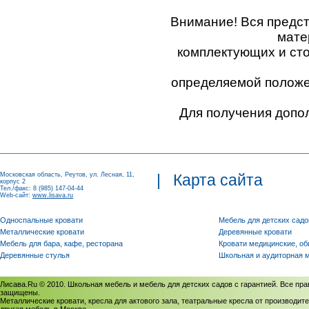
Внимание! Вся предс
мате
комплектующих и ст
определяемой положен
Для получения допо
Московская область, Реутов, ул. Лесная, 11,
|
Карта сайта
корпус 2
Тел./факс: 8 (985) 147-04-44
Web-сайт:
www.lisava.ru
Односпальные кровати
Мебель для детских садо
Металлические кровати
Деревянные кровати
Мебель для бара, кафе, ресторана
Кровати медицинские, о
Деревянные стулья
Школьная и аудиторная 
Лисава.Ru © 2010. Школьная мебель и мебель для детских садов с гарантией. Все пра
защищены.
Металлические кровати, кресла для актового зала, театральные кресла от производите