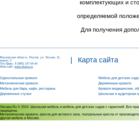
комплектующих и ст
определяемой положен
Для получения допо
Московская область, Реутов, ул. Лесная, 11,
|
Карта сайта
корпус 2
Тел./факс: 8 (985) 147-04-44
Web-сайт:
www.lisava.ru
Односпальные кровати
Мебель для детских садо
Металлические кровати
Деревянные кровати
Мебель для бара, кафе, ресторана
Кровати медицинские, о
Деревянные стулья
Школьная и аудиторная 
Лисава.Ru © 2010. Школьная мебель и мебель для детских садов с гарантией. Все пра
защищены.
Металлические кровати, кресла для актового зала, театральные кресла от производите
другая мебель в Москве.
Политика использования cookies
/
Соглашение на обработку персональных данных
Политика обработки персональных данных
/
Политика конфиденциальности