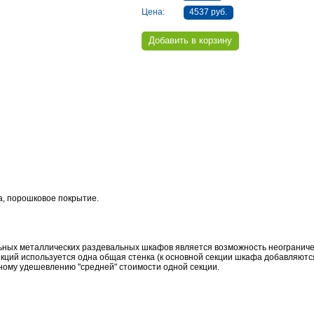
Цена:
4537 руб.
ка, порошковое покрытие.
ьных металлических раздевальных шкафов
является возможность неогранич
 секций используется одна общая стенка (к основной секции шкафа добавляю
ьному удешевлению "средней" стоимости одной секции.