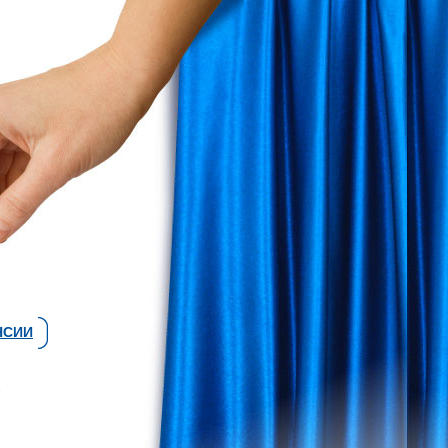
НСИИ
2