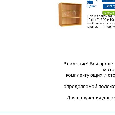
01
Цена:
1499 р
в корзи
Секция открытая
(ДхШхВ): 880х410
мм.Стоимость: кро
меламин - 1 499 ру
Внимание! Вся предс
мате
комплектующих и ст
определяемой положен
Для получения допо