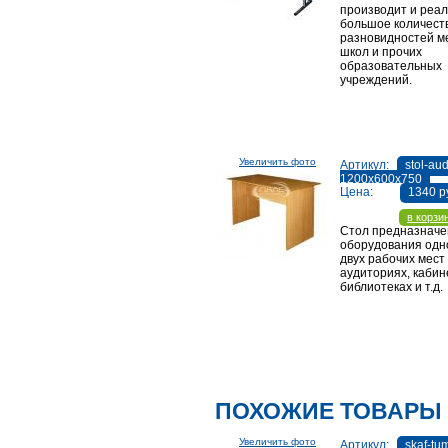
производит и реа
большое количест
разновидностей м
школ и прочих
образовательных
учреждений.
Увеличить фото
Артикул:
stol-aud
1200х600х750
Цена:
1340 р
в корзи
Стол предназначе
оборудования одн
двух рабочих мест 
аудиториях, кабин
библиотеках и т.д.
ПОХОЖИЕ ТОВАРЫ
Увеличить фото
Артикул:
skaf-tu