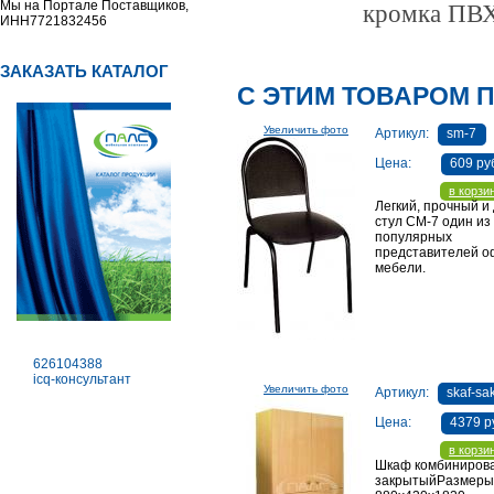
Мы на Портале Поставщиков,
кромка ПВХ - 
ИНН7721832456
ЗАКАЗАТЬ КАТАЛОГ
С ЭТИМ ТОВАРОМ 
Увеличить фото
Артикул:
sm-7
Цена:
609 ру
в корзи
Легкий, прочный и
стул СМ-7 один из
популярных
представителей о
мебели.
626104388
icq-консультант
Увеличить фото
Артикул:
skaf-sa
Цена:
4379 р
в корзи
Шкаф комбиниров
закрытыйРазмеры 