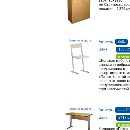
880х430х1820
мм.Стоимость: кро
меламин - 4 379 ру
Увеличить фото
Артикул:
stul1
Цена:
1388 р
в корзи
Школьная мебель 
своем многообраз
представлена в
ассортименте ком
«Палс». На этой с
нашего каталога 
представляем шк
стул классической
Увеличить фото
Артикул:
parta04
Цена:
2417 р
в корзи
Компания «Палс»