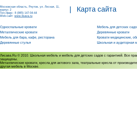
Московская область, Реутов, ул. Лесная, 11,
|
Карта сайта
корпус 2
Тел./факс: 8 (985) 147-04-44
Web-сайт:
www.lisava.ru
Односпальные кровати
Мебель для детских садо
Металлические кровати
Деревянные кровати
Мебель для бара, кафе, ресторана
Кровати медицинские, о
Деревянные стулья
Школьная и аудиторная 
Лисава.Ru © 2010. Школьная мебель и мебель для детских садов с гарантией. Все пра
защищены.
Металлические кровати, кресла для актового зала, театральные кресла от производите
другая мебель в Москве.
Политика использования cookies
/
Соглашение на обработку персональных данных
Политика обработки персональных данных
/
Политика конфиденциальности