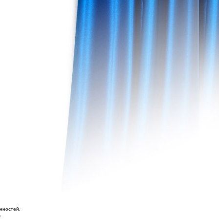
нностей,
,