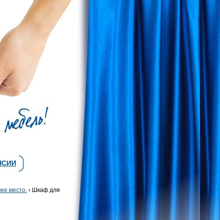
НСИИ
чее место.
› Шкаф для