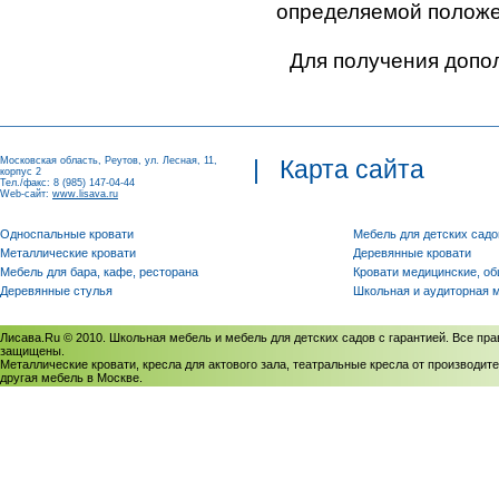
определяемой положен
Для получения допо
Московская область, Реутов, ул. Лесная, 11,
|
Карта сайта
корпус 2
Тел./факс: 8 (985) 147-04-44
Web-сайт:
www.lisava.ru
Односпальные кровати
Мебель для детских садо
Металлические кровати
Деревянные кровати
Мебель для бара, кафе, ресторана
Кровати медицинские, о
Деревянные стулья
Школьная и аудиторная 
Лисава.Ru © 2010. Школьная мебель и мебель для детских садов с гарантией. Все пра
защищены.
Металлические кровати, кресла для актового зала, театральные кресла от производите
другая мебель в Москве.
Политика использования cookies
/
Соглашение на обработку персональных данных
Политика обработки персональных данных
/
Политика конфиденциальности