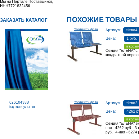
Мы на Портале Поставщиков,
ИНН7721832456
ПОХОЖИЕ ТОВАРЫ
ЗАКАЗАТЬ КАТАЛОГ
Увеличить фото
Артикул:
elena4_
Цена:
1 руб.
в корзи
Секция "ЕЛЕНА" с
квадратной перф
626104388
Увеличить фото
Артикул:
elena3
icq-консультант
Цена:
4262 р
в корзи
Секция "ЕЛЕНА" эк
ная - 4262 руб. 3-
руб. 4-ная - 6274 