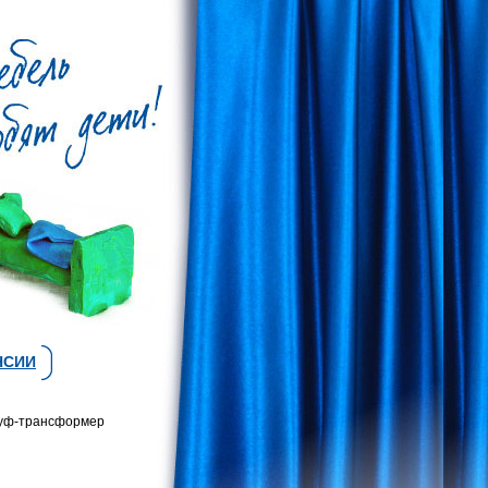
НСИИ
уф-трансформер