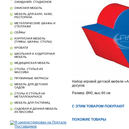
ОЖИДАНИЯ, СТАДИОНОВ
ОФИСНАЯ МЕБЕЛЬ
МЕБЕЛЬ ДЛЯ БАРА, КАФЕ,
РЕСТОРАНА
МЕТАЛЛИЧЕСКИЕ ШКАФЫ И
СТЕЛЛАЖИ
СЕЙФЫ
КОРПУСНАЯ МЕБЕЛЬ
(ТУМБЫ, ШКАФЫ, СТОЛЫ)
КРОВАТИ
ШКОЛЬНАЯ И АУДИТОРНАЯ
МЕБЕЛЬ
МЕДИЦИНСКАЯ МЕБЕЛЬ
СТОЛЫ, СТУЛЬЯ ИЗ
МАССИВА
ПРУЖИННЫЕ МАТРАСЫ
Набор игровой детской мебели «Ав
МЕБЕЛЬ ДЛЯ ДЕТСКИХ
досугов.
САДОВ
Размер: Ø40, выс.60 см
СТОЛЫ И СТУЛЬЯ НА
МЕТАЛЛОКАРКАСЕ
МЕБЕЛЬ ДЛЯ ГОСТИНИЦ
С ЭТИМ ТОВАРОМ ПОКУПАЮТ
САДОВАЯ И ДАЧНАЯ МЕБЕЛЬ
ИЗ МАССИВА
ПОХОЖИЕ ТОВАРЫ