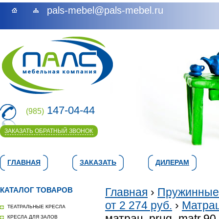
pals-mebel@pals-mebel.ru
147-04-44
(985)
ЗАКАЗАТЬ ОБРАТНЫЙ ЗВОНОК
ГЛАВНАЯ
ЗАКАЗАТЬ
ДИЛЕРАМ
КАТАЛОГ ТОВАРОВ
Главная
›
Пружинные
от 2 274 руб.
›
Матрац
ТЕАТРАЛЬНЫЕ КРЕСЛА
матрац. prug_matr.90
КРЕСЛА ДЛЯ ЗАЛОВ