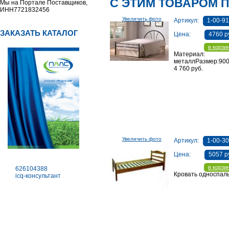
С ЭТИМ ТОВАРОМ 
Мы на Портале Поставщиков,
ИНН7721832456
Увеличить фото
Артикул:
1-00-91
ЗАКАЗАТЬ КАТАЛОГ
Цена:
4760 р
в корзи
Материал:
металлРазмер:90
4 760 руб.
Увеличить фото
Артикул:
1-00-3
Цена:
5057 р
в корзи
626104388
Кровать односпал
icq-консультант