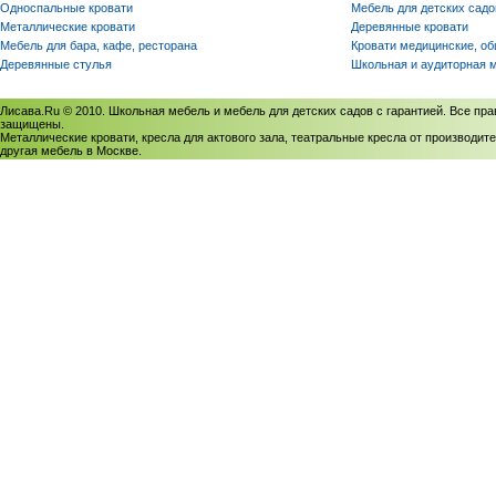
Односпальные кровати
Мебель для детских садо
Металлические кровати
Деревянные кровати
Мебель для бара, кафе, ресторана
Кровати медицинские, о
Деревянные стулья
Школьная и аудиторная 
Лисава.Ru © 2010. Школьная мебель и мебель для детских садов с гарантией. Все пра
защищены.
Металлические кровати, кресла для актового зала, театральные кресла от производите
другая мебель в Москве.
Политика использования cookies
/
Соглашение на обработку персональных данных
Политика обработки персональных данных
/
Политика конфиденциальности