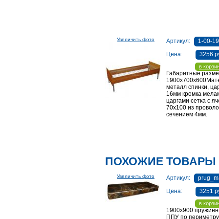
Увеличить фото
Артикул:
1-00-1
Цена:
3256 р
в корзи
Габаритные разме
1900х700х600Мат
металл спинки, ц
16мм кромка мелам
царгами сетка с я
70х100 из проволо
сечением 4мм.
ПОХОЖИЕ ТОВАРЫ
Увеличить фото
Артикул:
prug_ma
Цена:
3251 р
в корзи
1900х900 пружинн
ППУ по периметру,