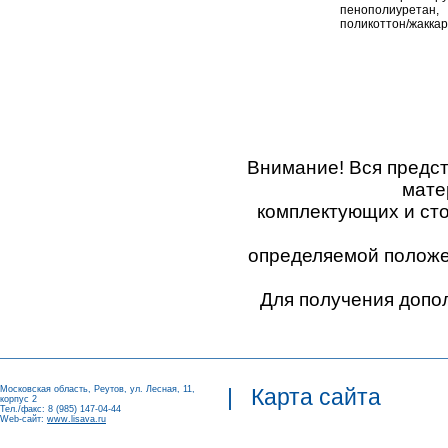
пенополиуретан,
поликоттон/жакка
Внимание! Вся предс
мате
комплектующих и ст
определяемой положен
Для получения допо
Московская область, Реутов, ул. Лесная, 11,
|
Карта сайта
корпус 2
Тел./факс: 8 (985) 147-04-44
Web-сайт:
www.lisava.ru