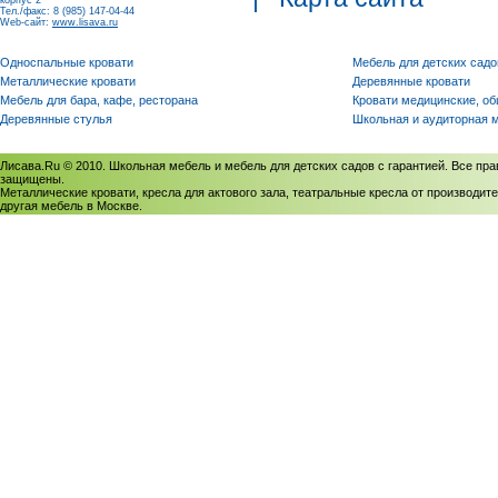
корпус 2
Тел./факс: 8 (985) 147-04-44
Web-сайт:
www.lisava.ru
Односпальные кровати
Мебель для детских садо
Металлические кровати
Деревянные кровати
Мебель для бара, кафе, ресторана
Кровати медицинские, о
Деревянные стулья
Школьная и аудиторная 
Лисава.Ru © 2010. Школьная мебель и мебель для детских садов с гарантией. Все пра
защищены.
Металлические кровати, кресла для актового зала, театральные кресла от производите
другая мебель в Москве.
Политика использования cookies
/
Соглашение на обработку персональных данных
Политика обработки персональных данных
/
Политика конфиденциальности