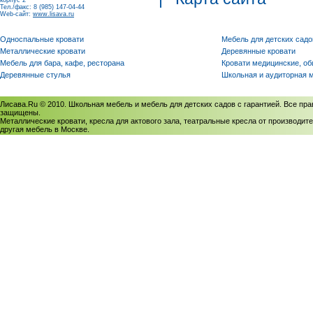
корпус 2
Тел./факс: 8 (985) 147-04-44
Web-сайт:
www.lisava.ru
Односпальные кровати
Мебель для детских садо
Металлические кровати
Деревянные кровати
Мебель для бара, кафе, ресторана
Кровати медицинские, о
Деревянные стулья
Школьная и аудиторная 
Лисава.Ru © 2010. Школьная мебель и мебель для детских садов с гарантией. Все пра
защищены.
Металлические кровати, кресла для актового зала, театральные кресла от производите
другая мебель в Москве.
Политика использования cookies
/
Соглашение на обработку персональных данных
Политика обработки персональных данных
/
Политика конфиденциальности