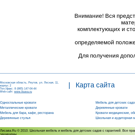
Внимание! Вся предс
мате
комплектующих и ст
определяемой положен
Для получения допо
Московская область, Реутов, ул. Лесная, 11,
|
Карта сайта
корпус 2
Тел./факс: 8 (985) 147-04-44
Web-сайт:
www.lisava.ru
Односпальные кровати
Мебель для детских садо
Металлические кровати
Деревянные кровати
Мебель для бара, кафе, ресторана
Кровати медицинские, о
Деревянные стулья
Школьная и аудиторная 
Лисава.Ru © 2010. Школьная мебель и мебель для детских садов с гарантией. Все пра
защищены.