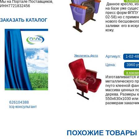
Мы на Портале Поставщиков,
Данное кресло, из
ИНН7721832456
на базе уже суще
пресс форм ФППУ (
02-58) но с приме
ЗАКАЗАТЬ КАТАЛОГ
нового бесшовног
заливки его в иск
кожу.
Увеличить фото
Артикул:
1-02-4
Цена:
3960 р
в корзи
Изготавливается и
металлического п
гнуто клееной фан
массива ценных п
дерева. Размеры 
550х630х1030 или
626104388
размерам заказчи
icq-консультант
ПОХОЖИЕ ТОВАРЫ