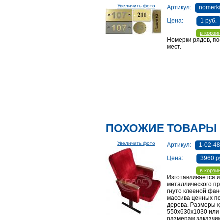
Увеличить фото
Артикул:
nomerk
Цена:
1 руб.
в корзи
Номерки рядов, п
мест.
ПОХОЖИЕ ТОВАРЫ
Увеличить фото
Артикул:
1-02-4
Цена:
3960 р
в корзи
Изготавливается и
металлического п
гнуто клееной фан
массива ценных п
дерева. Размеры 
550х630х1030 или
размерам заказчи