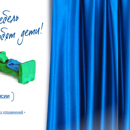
НСИИ
их упражнений
›