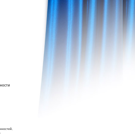
жности
нностей,
,