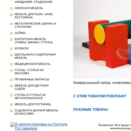
ОЖИДАНИЯ, СТАДИОНОВ
ОФИСНАЯ МЕБЕЛЬ
МЕБЕЛЬ ДЛЯ БАРА, КАФЕ,
РЕСТОРАНА
МЕТАЛЛИЧЕСКИЕ ШКАФЫ И
СТЕЛЛАЖИ
СЕЙФЫ
КОРПУСНАЯ МЕБЕЛЬ
(ТУМБЫ, ШКАФЫ, СТОЛЫ)
КРОВАТИ
ШКОЛЬНАЯ И АУДИТОРНАЯ
МЕБЕЛЬ
МЕДИЦИНСКАЯ МЕБЕЛЬ
СТОЛЫ, СТУЛЬЯ ИЗ
МАССИВА
ПРУЖИННЫЕ МАТРАСЫ
Универсальный набор, позволяющ
МЕБЕЛЬ ДЛЯ ДЕТСКИХ
САДОВ
СТОЛЫ И СТУЛЬЯ НА
С ЭТИМ ТОВАРОМ ПОКУПАЮТ
МЕТАЛЛОКАРКАСЕ
МЕБЕЛЬ ДЛЯ ГОСТИНИЦ
ПОХОЖИЕ ТОВАРЫ
САДОВАЯ И ДАЧНАЯ МЕБЕЛЬ
ИЗ МАССИВА
Внимание! Вся предст
комплектующих