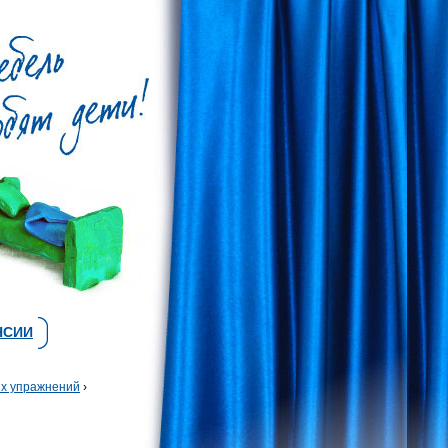
НСИИ
их упражнений
›