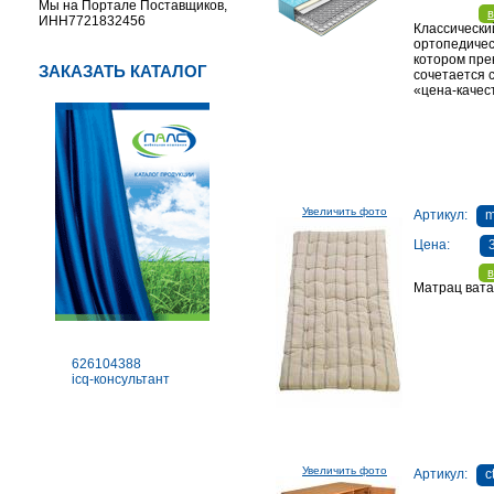
Мы на Портале Поставщиков,
в
ИНН7721832456
Классическ
ортопедичес
котором пре
ЗАКАЗАТЬ КАТАЛОГ
сочетается 
«цена-качес
Увеличить фото
Артикул:
m
Цена:
в
Матрац вата
626104388
icq-консультант
Увеличить фото
Артикул:
c