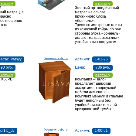
 корзину
в корзину
ий
Жесткий ортопедический
кий матрац, в
матрас на основе
красно
пружинного блока
соотношение
«боннель».
тво»
Трехсантиметровые плиты
из кокосовой койры по обе
стороны блока «боннель»
делают матрас жестким и
устойчивым к нагрузкам.
Увеличить фото
atrac_vatnyy
Артикул:
1-01-26
390 руб.
Цена:
736 руб.
 корзину
в корзину
 ХБ, РВ
Компания «Палс»
предлагает широкий
ассортимент корпусной
мебели для спален.
Комплект мебели в спальне
будет неполным без
удобной вместительной
прикроватной тумбы.
Увеличить фото
tol1tb_dv
Артикул:
1-00-51