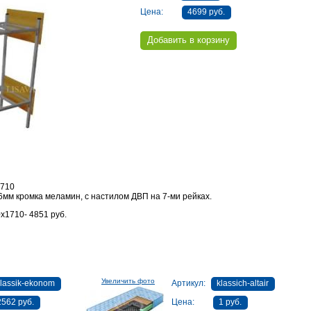
Цена:
4699 руб.
1710
мм кромка меламин, с настилом ДВП на 7-ми рейках.
х1710- 4851 руб.
Увеличить фото
lassik-ekonom
Артикул:
klassich-altair
2562 руб.
Цена:
1 руб.