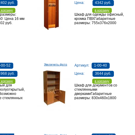
2402 руб.
Цена:
4342 руб.
 корзину
в корзину
 размеры:
Шкаф для одежды офисный,
50 Цена 16 мм
кромка ПВХГабаритные
02 руб.
размеры: 755х376х2000
Увеличить фото
-00-52
Артикул:
1-00-40
4968 руб.
Цена:
3644 руб.
 корзину
в корзину
ый для
Шкаф для документов со
полуоткрытый,
стеклянными
 Возможно
дверкамиГабаритные
е стеклянных
размеры: 830х460х1800