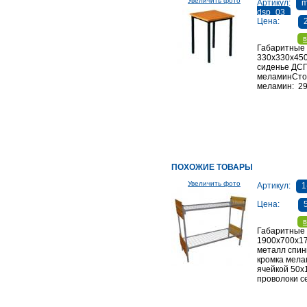
Увеличить фото
Артикул:
m
dsp_03
Цена:
в
Габаритные
330х330х45
сиденье ДСП
меламинСто
меламин: 29
ПОХОЖИЕ ТОВАРЫ
Увеличить фото
Артикул:
1
Цена:
в
Габаритные
1900х700х1
металл спи
кромка мелам
ячейкой 50х
проволоки с