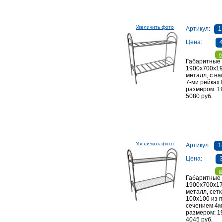
Увеличить фото
Артикул:
1
Цена:
в
Габаритные
1900х700х1
металл, с н
7-ми рейках
размером: 1
5080 руб.
Увеличить фото
Артикул:
1
Цена:
в
Габаритные
1900х700х1
металл, сетк
100х100 из 
сечением 4м
размером: 1
4045 руб.