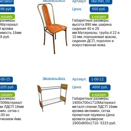
Увеличить фото
et.tabur-
Артикул:
stul.met_03
298 руб.
Цена:
650 руб.
 корзину
в корзину
 размеры:
Габаритные размеры:
0Материал:
высота 890 мм, ширина
 кромка
сидения 40 и 28
имость 16мм
мм.Материалы: труба d 22 и
8 руб.
10 мм, порошковая краска,
сидение ДСП, поролон и
искусственная кожа.
Увеличить фото
-00-15
Артикул:
1-00-12
5205 руб.
Цена:
4866 руб.
 корзину
в корзину
 размеры:
Габаритные размеры:
700Материал:
1900х700х1710Материал:
нки ЛДСП 16мм
металл спинки ЛДСП 16мм
ин, сетка с
кромка меламин, сетка
100 из
прокатная пружина.Цена
ечением 4мм.
кровати размером:
1900х800х1710- 5315 руб.