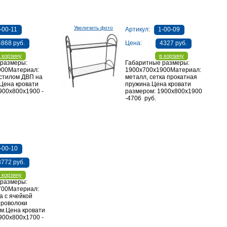
Увеличить фото
-00-11
Артикул:
1-00-09
4868 руб.
Цена:
4327 руб.
 корзину
в корзину
 размеры:
Габаритные размеры:
900Материал:
1900х700х1900Материал:
астилом ДВП на
металл, сетка прокатная
.Цена кровати
пружина.Цена кровати
900х800х1900 -
размером: 1900х800х1900
-4706 руб.
-00-10
3772 руб.
 корзину
 размеры:
700Материал:
а с ячейкой
проволоки
м.Цена кровати
900х800х1700 -