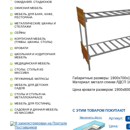
ОЖИДАНИЯ, СТАДИОНОВ
ОФИСНАЯ МЕБЕЛЬ
МЕБЕЛЬ ДЛЯ БАРА, КАФЕ,
РЕСТОРАНА
МЕТАЛЛИЧЕСКИЕ ШКАФЫ И
СТЕЛЛАЖИ
СЕЙФЫ
КОРПУСНАЯ МЕБЕЛЬ
(ТУМБЫ, ШКАФЫ, СТОЛЫ)
КРОВАТИ
ШКОЛЬНАЯ И АУДИТОРНАЯ
МЕБЕЛЬ
МЕДИЦИНСКАЯ МЕБЕЛЬ
СТОЛЫ, СТУЛЬЯ ИЗ
МАССИВА
Габаритные размеры: 1900х700х
ПРУЖИННЫЕ МАТРАСЫ
Материал: металл спинки ЛДСП 16
МЕБЕЛЬ ДЛЯ ДЕТСКИХ
САДОВ
Цена кровати размером: 1900х800
СТОЛЫ И СТУЛЬЯ НА
МЕТАЛЛОКАРКАСЕ
МЕБЕЛЬ ДЛЯ ГОСТИНИЦ
САДОВАЯ И ДАЧНАЯ МЕБЕЛЬ
С ЭТИМ ТОВАРОМ ПОКУПАЮТ
ИЗ МАССИВА
Увеличить фото
Артикул:
K
Цена: