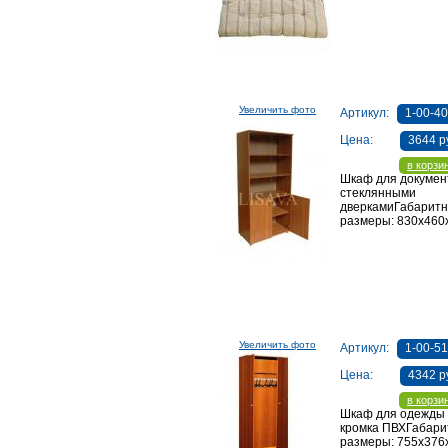
Увеличить фото
Артикул:
1-00-4
Цена:
3644 р
в корзи
Шкаф для докумен
стеклянными
дверкамиГабарит
размеры: 830х46
Увеличить фото
Артикул:
1-00-5
Цена:
4342 р
в корзи
Шкаф для одежды
кромка ПВХГабар
размеры: 755х37