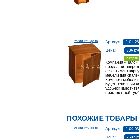
Увеличить фото
Артикул:
1-01-2
Цена:
736 ру
в корзи
Компания «Палс»
предлагает широк
ассортимент корп
мебели для спален
Комплект мебели 
будет неполным б
удобной вместите
прикроватной тум
ПОХОЖИЕ ТОВАРЫ
Увеличить фото
Артикул:
1-00-0
Цена:
2537 р