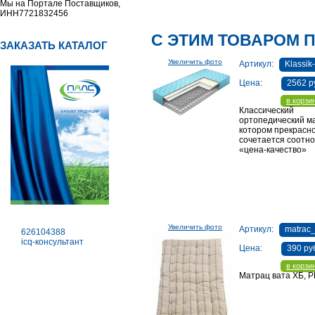
Мы на Портале Поставщиков,
ИНН7721832456
С ЭТИМ ТОВАРОМ 
ЗАКАЗАТЬ КАТАЛОГ
Увеличить фото
Артикул:
Klassi
Цена:
2562 р
в корзи
Классический
ортопедический ма
котором прекрасн
сочетается соотн
«цена-качество»
Увеличить фото
Артикул:
matrac_
626104388
icq-консультант
Цена:
390 ру
в корзи
Матрац вата ХБ, Р