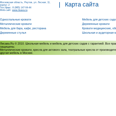
Московская область, Реутов, ул. Лесная, 11,
|
Карта сайта
корпус 2
Тел./факс: 8 (985) 147-04-44
Web-сайт:
www.lisava.ru
Односпальные кровати
Мебель для детских садо
Металлические кровати
Деревянные кровати
Мебель для бара, кафе, ресторана
Кровати медицинские, о
Деревянные стулья
Школьная и аудиторная 
Лисава.Ru © 2010. Школьная мебель и мебель для детских садов с гарантией. Все пра
защищены.
Металлические кровати, кресла для актового зала, театральные кресла от производите
другая мебель в Москве.
Политика использования cookies
/
Соглашение на обработку персональных данных
Политика обработки персональных данных
/
Политика конфиденциальности