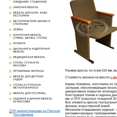
ОЖИДАНИЯ, СТАДИОНОВ
ОФИСНАЯ МЕБЕЛЬ
МЕБЕЛЬ ДЛЯ БАРА, КАФЕ,
РЕСТОРАНА
МЕТАЛЛИЧЕСКИЕ ШКАФЫ И
СТЕЛЛАЖИ
СЕЙФЫ
КОРПУСНАЯ МЕБЕЛЬ
(ТУМБЫ, ШКАФЫ, СТОЛЫ)
КРОВАТИ
ШКОЛЬНАЯ И АУДИТОРНАЯ
МЕБЕЛЬ
МЕДИЦИНСКАЯ МЕБЕЛЬ
СТОЛЫ, СТУЛЬЯ ИЗ
МАССИВА
Размер кресла: по осям 520 мм, в
ПРУЖИННЫЕ МАТРАСЫ
МЕБЕЛЬ ДЛЯ ДЕТСКИХ
Стоимость указана на кресло
с п
САДОВ
Каркас боковины изготовлен из т
СТОЛЫ И СТУЛЬЯ НА
заглушки, обеспечивающие безопа
МЕТАЛЛОКАРКАСЕ
декоративное покрытие эпоксидно
МЕБЕЛЬ ДЛЯ ГОСТИНИЦ
Конструкция спинки и сиденья да
мм. и ППУ (поролон) толщиной 30
САДОВАЯ И ДАЧНАЯ МЕБЕЛЬ
ИЗ МАССИВА
Все элементы кресла театральног
флоком, искусственной кожей.
Механизм откидывания сиденья - 
регламентировано требованиями 