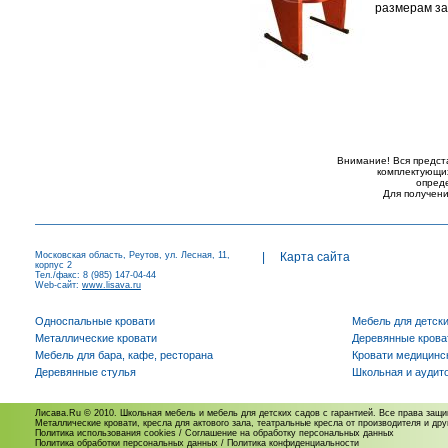
размерам за
Внимание! Вся предст
комплектующих
опред
Для получени
Московская область, Реутов, ул. Лесная, 11,
|
Карта сайта
корпус 2
Тел./факс: 8 (985) 147-04-44
Web-сайт:
www.lisava.ru
Односпальные кровати
Мебель для детск
Металлические кровати
Деревянные крова
Мебель для бара, кафе, ресторана
Кровати медицинс
Деревянные стулья
Школьная и аудит
Лисава.Ru © 2010. Школьная мебель и мебель для детских садов с гарантией. Все права защ
Металлические кровати, кресла для актового зала, театральные кресла от производителя и др
Политика использования cookies
/
Соглашение на обработку персональных данных
Политика обработки персональных данных
/
Политика конфиденциальности