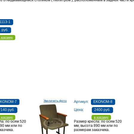
о откидывающимся столиком ( пюпитром ), расположенным в задней части кр
1113-1
1 руб.
 корзину
Увеличить фото
EKONOM-7
Артикул:
EKONOM-8
2140 руб.
Цена:
2400 руб.
 корзину
в корзину
ла: по осям 520
Размер кресла: по осям 520
890 мм или по
мм, высота 890 мм или по
казчика.
размерам заказчика.