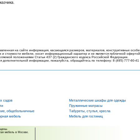
казчика.
авленная на сайте информация, касающаяся размеров, материалов, конструктивных особе
 и стоимости мебели, носит информационный характер и не является публичной офертой
еляемой положениями Статьи 437 (2) Гражданского кодекса Российской Федерации.
я дополнительной информации, пожалуйста, обращайтесь по телефону: 8 (495) 777-60-41
их садов
Металлические шкафы для одежды
ти
Пружинные матрасы
кие, общебольничные
Табуреты, стулья, кресла
орная мебель
Мебель для гостиниц
ищены.
угая мебель в Москве.