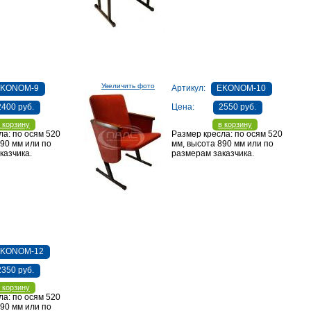
Увеличить фото
EKONOM-9
Артикул:
EKONOM-10
2400 руб.
Цена:
2550 руб.
 корзину
в корзину
ла: по осям 520
Размер кресла: по осям 520
890 мм или по
мм, высота 890 мм или по
казчика.
размерам заказчика.
EKONOM-12
2350 руб.
 корзину
ла: по осям 520
890 мм или по