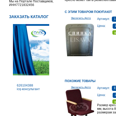
Кресло может быть укомплектован
Мы на Портале Поставщиков,
ИНН7721832456
С ЭТИМ ТОВАРОМ ПОКУПАЮТ
ЗАКАЗАТЬ КАТАЛОГ
Увеличить фото
Артикул:
1
Цена:
в
ПОХОЖИЕ ТОВАРЫ
626104388
Увеличить фото
Артикул:
icq-консультант
Цена:
в
Размер крес
мм, высота 
размерам за