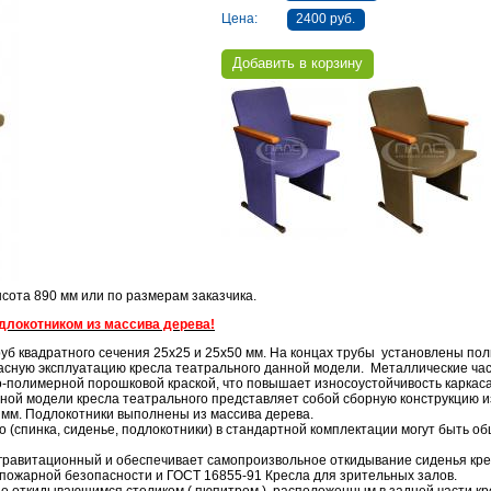
Цена:
2400 руб.
ысота 890 мм или по размерам заказчика.
одлокотником из массива дерева!
руб квадратного сечения 25х25 и 25х50 мм. На концах трубы установлены по
сную эксплуатацию кресла театрального данной модели. Металлические час
-полимерной порошковой краской, что повышает износоустойчивость каркаса
нной модели кресла театрального представляет собой сборную конструкцию 
 мм. Подлокотники выполнены из массива дерева.
о (спинка, сиденье, подлокотники) в стандартной комплектации могут быть 
гравитационный и обеспечивает самопроизвольное откидывание сиденья крес
пожарной безопасности и ГОСТ 16855-91 Кресла для зрительных залов.