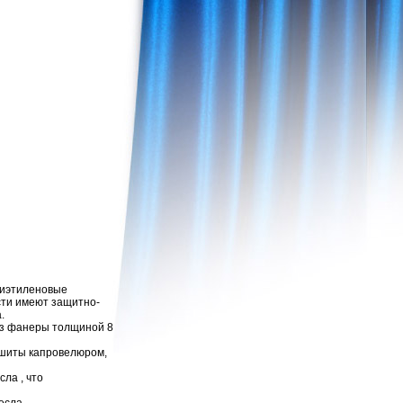
лиэтиленовые
ти име­ют защитно-
.
из фанеры толщиной 8
обшиты капровелюром,
ла , что